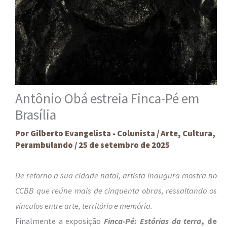
Antônio Obá estreia Finca-Pé em
Brasília
Por
Gilberto Evangelista - Colunista
/
Arte
,
Cultura
,
Perambulando
/
25 de setembro de 2025
De retorno a sua cidade natal, artista inaugura mostra no
CCBB que reúne mais de cinquenta obras, ressaltando os
vínculos entre arte, território e memória.
Finalmente a exposição
Finca-Pé: Estórias da terra
, de