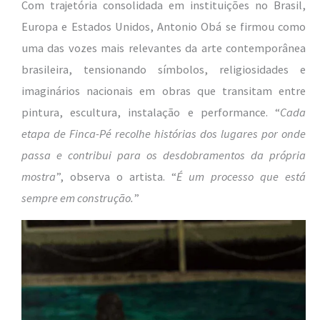
Com trajetória consolidada em instituições no Brasil,
Europa e Estados Unidos, Antonio Obá se firmou como
uma das vozes mais relevantes da arte contemporânea
brasileira, tensionando símbolos, religiosidades e
imaginários nacionais em obras que transitam entre
pintura, escultura, instalação e performance. “
Cada
etapa de Finca-Pé recolhe histórias dos lugares por onde
passa e contribui para os desdobramentos da própria
mostra
”, observa o artista. “
É um processo que está
sempre em construção.
”