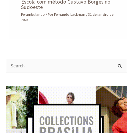
Escola com método Gustavo Borges no
Sudoeste
Perambulando
/ Por
Fernando Lackman
/
31 de janeiro de
2023
P
e
s
q
u
i
s