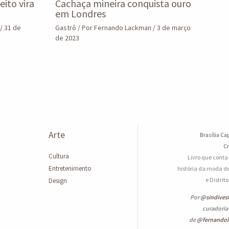
eito vira
Cachaça mineira conquista ouro
em Londres
/
31 de
Gastrô
/ Por
Fernando Lackman
/
3 de março
de 2023
Arte
Brasília Ca
Cr
Cultura
Livro que conta
Entretenimento
história da moda de
e Distrit
Design
Por
@sindives
curadoria
de
@fernando