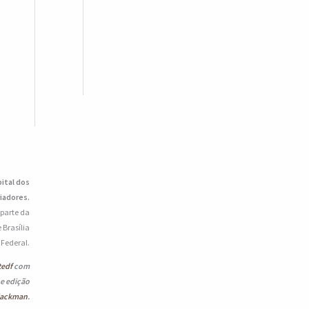
pital dos
iadores.
 parte da
 Brasília
o Federal.
tedf
com
 e edição
lackman
.