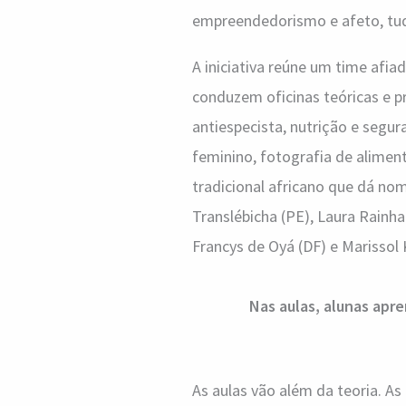
empreendedorismo e afeto, tud
A iniciativa reúne um time afia
conduzem oficinas teóricas e 
antiespecista, nutrição e segu
feminino, fotografia de aliment
tradicional africano que dá no
Translébicha (PE), Laura Rainh
Francys de Oyá (DF) e Marissol 
Nas aulas, alunas apr
As aulas vão além da teoria. A