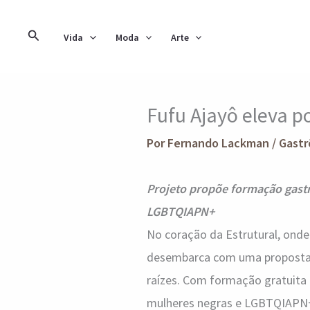
Ir
para
Pesquisar
Vida
Moda
Arte
o
conteúdo
Fufu Ajayô eleva p
Por
Fernando Lackman
/
Gastr
Projeto propõe formação gast
LGBTQIAPN+
No coração da Estrutural, onde 
desembarca com uma proposta p
raízes. Com formação gratuita 
mulheres negras e LGBTQIAPN+ 