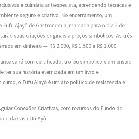
inclusivas e culinária antiespecista, aprendendo técnicas e
mbiente seguro e criativo. No encerramento, um
a Fufu Ajayô de Gastronomia, marcada para o dia 2 de
arão suas criações originais a preços simbólicos. As três
êmios em dinheiro — R$ 2.000, R$ 1.500 e R$ 1.000.
pante sairá com certificado, troféu simbólico e um ensaio
de ter sua história eternizada em um livro e
urso, o Fufu Ajayô é um ato político de resistência e
Aguiar Conexões Criativas, com recursos do Fundo de
poio da Casa Orí Ayô.