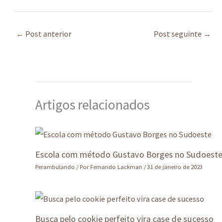
h
hr
ce
n
le
h
at
ea
b
ke
gr
ar
sA
ds
o
dI
a
e
←
Post anterior
Post seguinte
→
p
o
n
m
p
k
Artigos relacionados
Escola com método Gustavo Borges no Sudoest
Perambulando
/ Por
Fernando Lackman
/
31 de janeiro de 2023
Busca pelo cookie perfeito vira case de sucesso