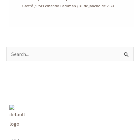
Gastrô
/ Por
Fernando Lackman
/
31 de janeiro de 2023
P
e
s
q
u
i
s
a
r