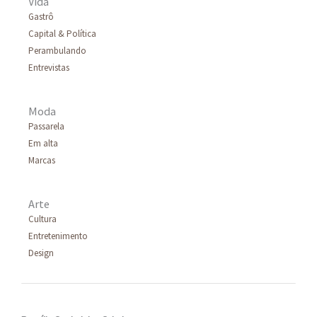
Vida
p
Gastrô
Capital & Política
o
Perambulando
r
Entrevistas
:
Moda
Passarela
Em alta
Marcas
Arte
Cultura
Entretenimento
Design