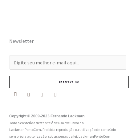
Newsletter
E
-
m
Inscreva-se
a
i
l
:
Copyright © 2009-2023 Fernando Lackman.
Todo o conteúdo deste site é de uso exclusivo da
*
LackmanPontoCom. Proibida reprodução ou utilização de conteúdo
sem prévia autorização, sob as penas da lei.
LackmanPontoCom