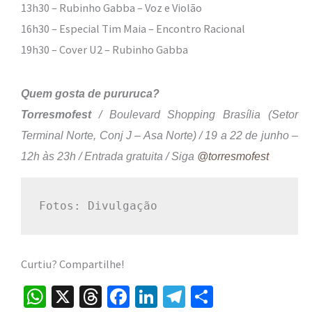
13h30 – Rubinho Gabba – Voz e Violão
16h30 – Especial Tim Maia – Encontro Racional
19h30 – Cover U2 – Rubinho Gabba
Quem gosta de pururuca?
Torresmofest
/ Boulevard Shopping Brasília (Setor
Terminal Norte, Conj J – Asa Norte) / 19 a 22 de junho –
12h às 23h / Entrada gratuita / Siga
@torresmofest
Fotos: Divulgação
Curtiu? Compartilhe!
W
X
T
Fa
Li
Te
S