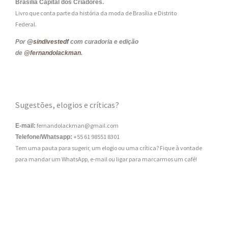
Brasília Capital dos Criadores.
Livro que conta parte da história da moda de Brasília e Distrito
Federal.
Por
@sindivestedf
com curadoria e edição
de
@fernandolackman
.
Sugestões, elogios e críticas?
fernandolackman@gmail.com
E-mail:
+55 61 98551 8301
Telefone/Whatsapp:
Tem uma pauta para sugerir, um elogio ou uma crítica? Fique à vontade
para mandar um WhatsApp, e-mail ou ligar para marcarmos um café!