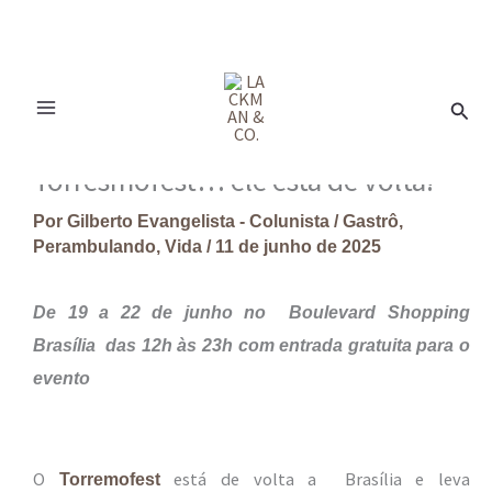
Ir
para
Pesq
o
conteúdo
Torresmofest… ele está de volta!
Por
Gilberto Evangelista - Colunista
/
Gastrô
,
Perambulando
,
Vida
/
11 de junho de 2025
De 19 a 22 de junho no Boulevard Shopping
Brasília das 12h às 23h com entrada gratuita para o
evento
O
está de volta a Brasília e leva
Torremofest