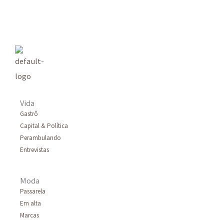
q
u
i
s
a
r
Vida
p
Gastrô
Capital & Política
o
Perambulando
r
Entrevistas
:
Moda
Passarela
Em alta
Marcas