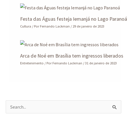
Festa das Águas festeja Iemanjá no Lago Parano
Cultura
/ Por
Fernando Lackman
/
29 de janeiro de 2023
Arca de Noé em Brasília tem ingressos liberados
Entretenimento
/ Por
Fernando Lackman
/
31 de janeiro de 2023
P
e
s