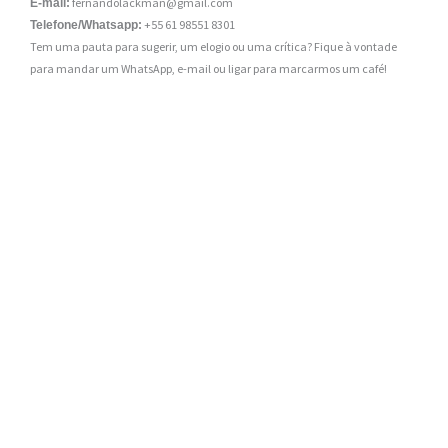
fernandolackman@gmail.com
E-mail:
+55 61 98551 8301
Telefone/Whatsapp:
Tem uma pauta para sugerir, um elogio ou uma crítica? Fique à vontade
para mandar um WhatsApp, e-mail ou ligar para marcarmos um café!