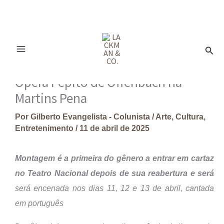
Ir
para
Pesq
o
conteúdo
Ópera Pepito de Offenbach na
Martins Pena
Por
Gilberto Evangelista - Colunista
/
Arte
,
Cultura
,
Entretenimento
/
11 de abril de 2025
Montagem é a primeira do gênero a entrar em cartaz
no Teatro Nacional depois de sua reabertura e será
será encenada nos dias 11, 12 e 13 de abril, cantada
em português