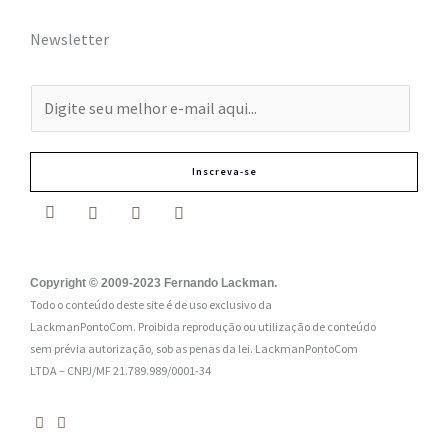
Newsletter
E
-
m
Inscreva-se
a
i
l
:
Copyright © 2009-2023 Fernando Lackman.
Todo o conteúdo deste site é de uso exclusivo da
*
LackmanPontoCom. Proibida reprodução ou utilização de conteúdo
sem prévia autorização, sob as penas da lei.
LackmanPontoCom
LTDA – CNPJ/MF 21.789.989/0001-34