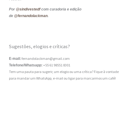
Por
@sindivestedf
com curadoria e edição
de
@fernandolackman
.
Sugestões, elogios e críticas?
fernandolackman@gmail.com
E-mail:
+55 61 98551 8301
Telefone/Whatsapp:
Tem uma pauta para sugerir, um elogio ou uma crítica? Fique à vontade
para mandar um WhatsApp, e-mail ou ligar para marcarmos um café!