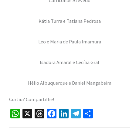
Carriconde Azevedo
Kátia Turra e Tatiana Pedrosa
Leo e Maria de Paula Imamura
Isadora Amaral e Cecília Graf
Hélio Albuquerque e Daniel Mangabeira
Curtiu? Compartilhe!
W
X
T
Fa
Li
Te
S
h
hr
ce
n
le
h
at
ea
b
ke
gr
ar