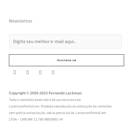
Newsletter
E
-
m
Inscreva-se
a
i
l
:
Copyright © 2009-2023 Fernando Lackman.
Todo o conteúdo deste site é de uso exclusivo da
*
LackmanPontoCom. Proibida reprodução ou utilização de conteúdo
sem prévia autorização, sob as penas da lei.
LackmanPontoCom
LTDA – CNPJ/MF 21.789.989/0001-34