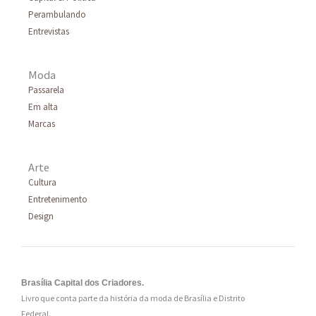
Perambulando
r
Entrevistas
:
Moda
Passarela
Em alta
Marcas
Arte
Cultura
Entretenimento
Design
Brasília Capital dos Criadores.
Livro que conta parte da história da moda de Brasília e Distrito
Federal.