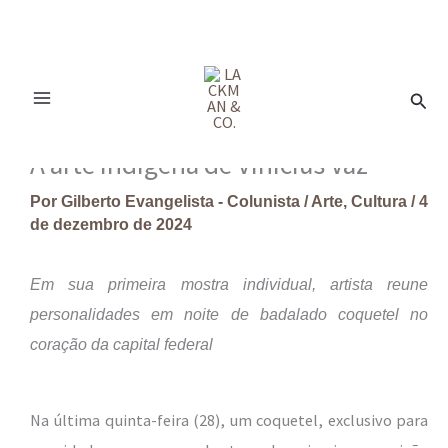
Ir
para
Pesq
o
conteúdo
A arte indígena de Vinícius Vaz
Por
Gilberto Evangelista - Colunista
/
Arte
,
Cultura
/
4
de dezembro de 2024
Em sua primeira mostra individual, artista reune
personalidades em noite de badalado coquetel no
coração da capital federal
Na última quinta-feira (28), um coquetel, exclusivo para