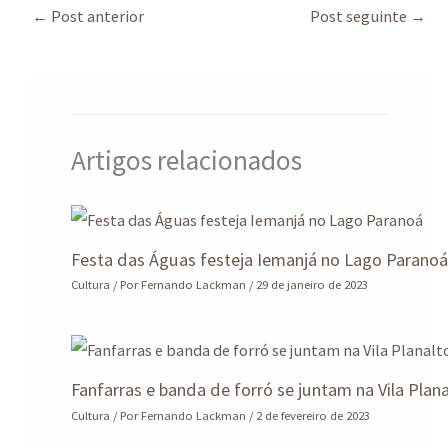
sA
ds
o
dI
a
e
←
Post anterior
Post seguinte
→
p
o
n
m
p
k
Artigos relacionados
Festa das Águas festeja Iemanjá no Lago Parano
Cultura
/ Por
Fernando Lackman
/
29 de janeiro de 2023
Fanfarras e banda de forró se juntam na Vila Plan
Cultura
/ Por
Fernando Lackman
/
2 de fevereiro de 2023