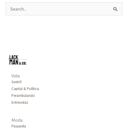
P
e
s
q
u
i
s
a
Vida
Gastrô
r
Capital & Política
p
Perambulando
o
Entrevistas
r
Moda
:
Passarela