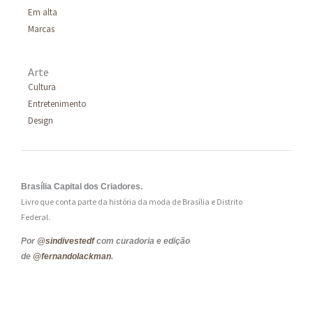
Em alta
Marcas
Arte
Cultura
Entretenimento
Design
Brasília Capital dos Criadores.
Livro que conta parte da história da moda de Brasília e Distrito
Federal.
Por
@sindivestedf
com curadoria e edição
de
@fernandolackman
.