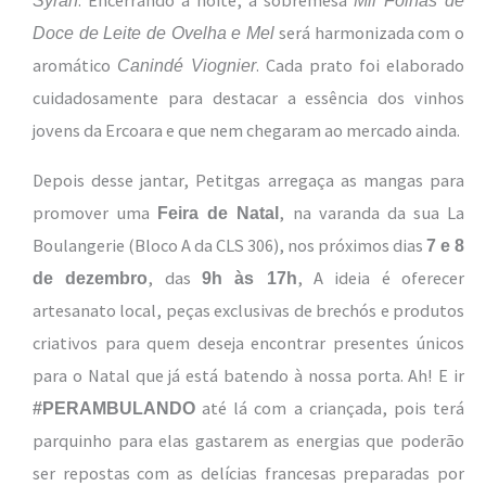
. Encerrando a noite, a sobremesa
Syrah
Mil Folhas de
será harmonizada com o
Doce de Leite de Ovelha e Mel
aromático
. Cada prato foi elaborado
Canindé Viognier
cuidadosamente para destacar a essência dos vinhos
jovens da Ercoara e que nem chegaram ao mercado ainda.
Depois desse jantar, Petitgas arregaça as mangas para
promover uma
, na varanda da sua La
Feira de Natal
Boulangerie (Bloco A da CLS 306), nos próximos dias
7 e 8
, das
, A ideia é oferecer
de dezembro
9h às 17h
artesanato local, peças exclusivas de brechós e produtos
criativos para quem deseja encontrar presentes únicos
para o Natal que já está batendo à nossa porta. Ah! E ir
até lá com a criançada, pois terá
#PERAMBULANDO
parquinho para elas gastarem as energias que poderão
ser repostas com as delícias francesas preparadas por