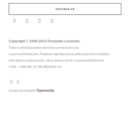
m
Inscreva-se
a
i
l
:
Copyright © 2009-2023 Fernando Lackman.
Todo o conteúdo deste site é de uso exclusivo da
*
LackmanPontoCom. Proibida reprodução ou utilização de conteúdo
sem prévia autorização, sob as penas da lei.
LackmanPontoCom
LTDA – CNPJ/MF 21.789.989/0001-34
Desenvolvido pela
Typemedia