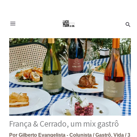
Ir
Pesq
para
o
conteúdo
França & Cerrado, um mix gastrô
Por
Gilberto Evangelista - Colunista
/
Gastrô
,
Vida
/
3