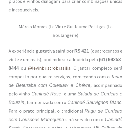
pratos e vinhos dialogam para criar combinações únicas
e inesquecíveis.
Márcio Moraes (Le Vin) e Guillaume Petitgas (La
Boulangerie)
A experiência gustativa sairá por
(quatrocentos e
R$ 421
vinte e um reais), podendo ser adquirida pelo
(61) 99253-
ou
@levinbristrobrasilia
. O jantar completo será
8444
composto por quatro serviços, começando com o
Tartar
, acompanhado
de Beterraba com Coleslaw e Chévre
pelo vinho
, e uma
Canindé Rosé
Salada de Cordeiro e
, harmonizada com o
.
Boursin
Canindé Sauvignon Blanc
Para o prato principal, o tradicional
Ragu de Cordeiro
será servido com o
com Couscous Marroquino
Canindé