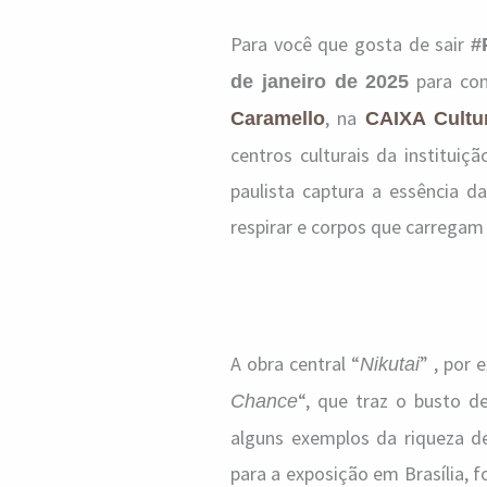
Para você que gosta de sair
#
para conf
de janeiro de 2025
, na
Caramello
CAIXA Cultur
centros culturais da instituiç
paulista captura a essência d
respirar e corpos que carrega
A obra central “
” , por 
Nikutai
“, que traz o busto d
Chance
alguns exemplos da riqueza de
para a exposição em Brasília, 