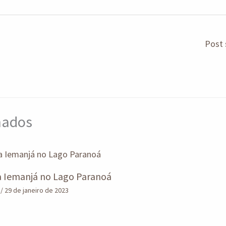
Post 
onados
ja Iemanjá no Lago Paranoá
n
/
29 de janeiro de 2023