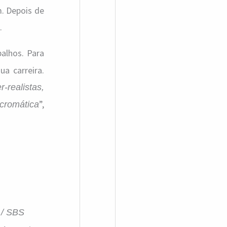
m. Depois de
.
alhos. Para
a carreira.
r-realistas,
”,
cromática
 / SBS