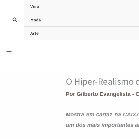
Ir
Vida
para
Pesquisar
Moda
o
Arte
conteúdo
O Hiper-Realismo 
Por
Gilberto Evangelista - 
Mostra em cartaz na CAIXA
um dos mais
importantes ar