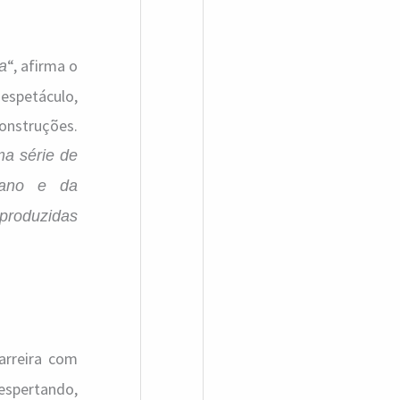
“, afirma o
a
espetáculo,
construções.
ma série de
mano e da
 produzidas
carreira com
despertando,