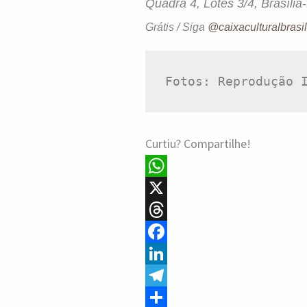
Quadra 4, Lotes 3/4, Brasília
Grátis / Siga
@caixaculturalbrasil
Fotos: Reprodução 
Curtiu? Compartilhe!
W
h
X
a
T
t
h
F
s
r
a
L
A
e
c
i
T