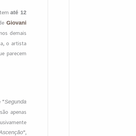
u
ê tem
até 12
i
 de
Giovani
s
 nos demais
a
a, o artista
 que parecem
r
p
o
r
:
 “
Segunda
 são apenas
lusivamente
“,
Ascenção