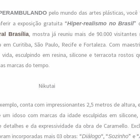
pelo mundo das artes plásticas, voc
PERAMBULANDO
erir a exposição gratuita “
”
Hiper-realismo no Brasil
, mostra já reuniu mais de 90.000 visitantes
al Brasília
ão em Curitiba, São Paulo, Recife e Fortaleza. Com maestri
a vida, esculpindo em resina, silicone e terracota rostos
m as marcas do tempo.
Nikutai
exemplo, conta com impressionantes 2,5 metros de altura, e
e um idoso com marcas da idade esculpidas em silicone,
 detalhes e da expressividade da obra de Caramello. Exc
foram incorporadas mais 03 obras: “
“, “
” e “
Diálogo
Sozinho