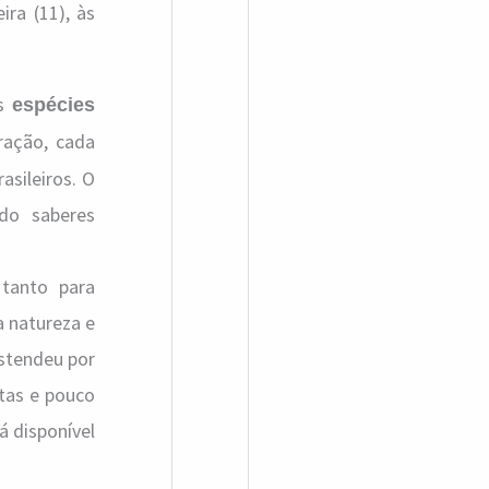
a
ira (11), às
r
p
as
espécies
o
ração, cada
r
asileiros. O
:
ndo saberes
 tanto para
a natureza e
estendeu por
tas e pouco
á disponível