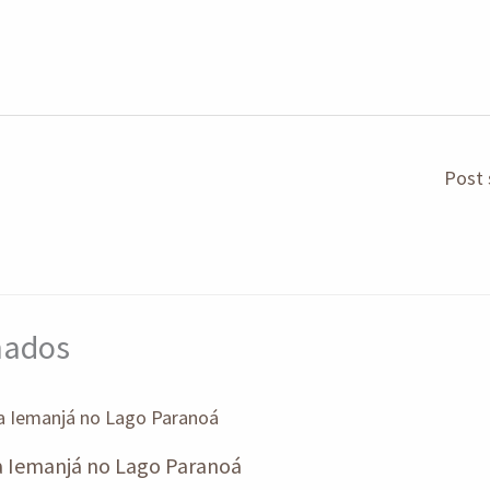
Post 
onados
ja Iemanjá no Lago Paranoá