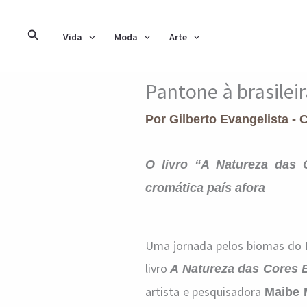
Ir
para
Pesquisar
Vida
Moda
Arte
o
conteúdo
Pantone à brasilei
Por
Gilberto Evangelista - 
O livro “A Natureza das 
cromática país afora
Uma jornada pelos biomas do Br
livro
A Natureza das Cores B
artista e pesquisadora
Maibe 