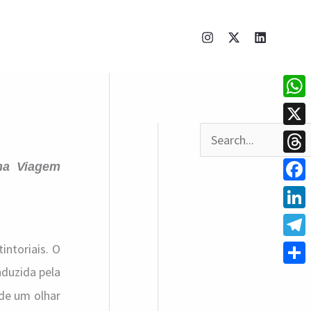
What
X
P
Thre
ma Viagem
e
Face
s
q
Linke
u
Tele
intoriais. O
i
duzida pela
Shar
s
 de um olhar