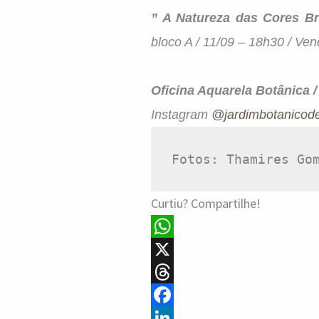
” A Natureza das Cores Br
bloco A / 11/09 – 18h30 / Ve
Oficina Aquarela Botânica 
Instagram
@jardimbotanicode
Fotos: Thamires Go
Curtiu? Compartilhe!
W
h
X
a
T
t
h
F