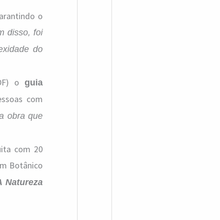
garantindo o
 disso, foi
lexidade do
/DF) o
guia
pessoas com
a obra que
uita com 20
im Botânico
A Natureza