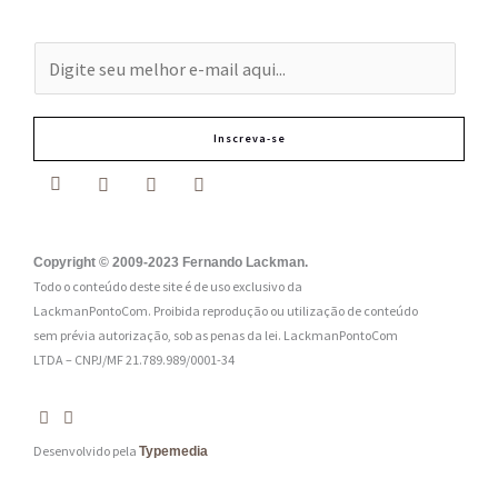
E
-
m
Inscreva-se
a
i
l
:
Copyright © 2009-2023 Fernando Lackman.
Todo o conteúdo deste site é de uso exclusivo da
*
LackmanPontoCom. Proibida reprodução ou utilização de conteúdo
sem prévia autorização, sob as penas da lei.
LackmanPontoCom
LTDA – CNPJ/MF 21.789.989/0001-34
Desenvolvido pela
Typemedia