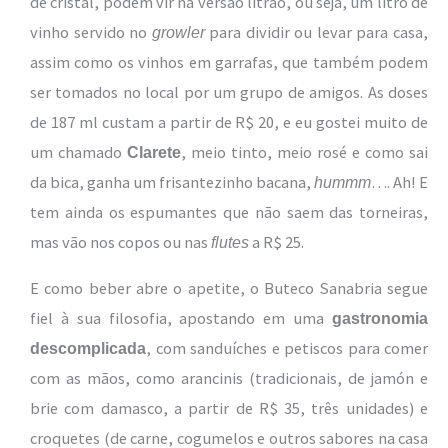
de cristal, podem vir na versão litrão, ou seja, um litro de
vinho servido no
para dividir ou levar para casa,
growler
assim como os vinhos em garrafas, que também podem
ser tomados no local por um grupo de amigos. As doses
de 187 ml custam a partir de R$ 20, e eu gostei muito de
um chamado
, meio tinto, meio rosé e como sai
Clarete
da bica, ganha um frisantezinho bacana,
…. Ah! E
hummm
tem ainda os espumantes que não saem das torneiras,
mas vão nos copos ou nas
a R$ 25.
flutes
E como beber abre o apetite, o Buteco Sanabria segue
fiel à sua filosofia, apostando em uma
gastronomia
, com sanduíches e petiscos para comer
descomplicada
com as mãos, como arancinis (tradicionais, de jamón e
brie com damasco, a partir de R$ 35, três unidades) e
croquetes (de carne, cogumelos e outros sabores na casa