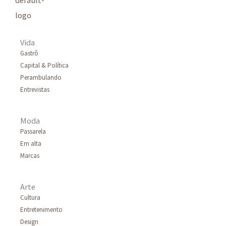
s
a
r
Vida
p
Gastrô
Capital & Política
o
Perambulando
r
Entrevistas
:
Moda
Passarela
Em alta
Marcas
Arte
Cultura
Entretenimento
Design