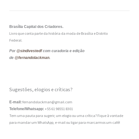
Brasília Capital dos Criadores.
Livro que conta parte da história da moda de Brasília e Distrito
Federal.
Por
@sindivestedf
com curadoria e edição
de
@fernandolackman
.
Sugestões, elogios e críticas?
fernandolackman@gmail.com
E-mail:
+55 61 98551 8301
Telefone/Whatsapp:
Tem uma pauta para sugerir, um elogio ou uma crítica? Fique à vontade
para mandar um WhatsApp, e-mail ou ligar para marcarmos um café!