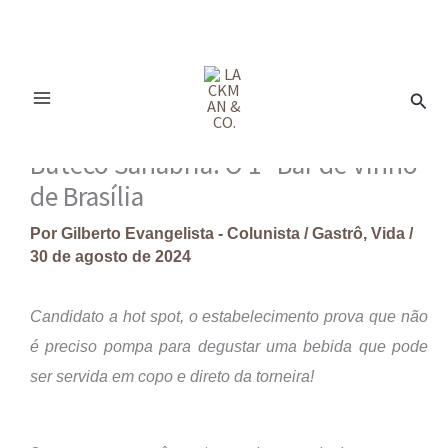
Ir
para
Pesq
o
conteúdo
Buteco Sanabria: O 1º Bar de Vinho
de Brasília
Por
Gilberto Evangelista - Colunista
/
Gastrô
,
Vida
/
30 de agosto de 2024
Candidato a hot spot, o estabelecimento prova que não
é preciso pompa para degustar uma bebida que pode
ser servida em copo e direto da torneira!