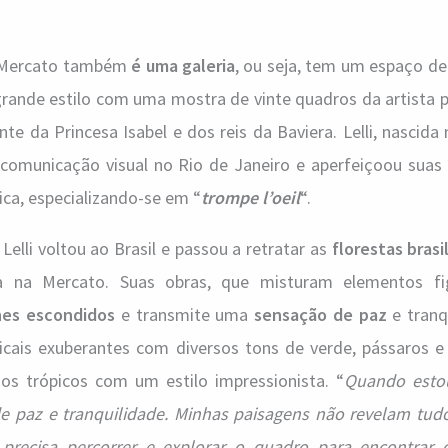
 a Mercato também
é uma galeria
, ou seja, tem um espaço d
grande estilo com uma mostra de vinte quadros da artista p
nte da Princesa Isabel e dos reis da Baviera. Lelli, nascida
comunicação visual no Rio de Janeiro e aperfeiçoou suas 
gica, especializando-se em “
trompe l’oeil
“.
elli voltou ao Brasil e passou a retratar as
florestas brasi
ta na Mercato. Suas obras, que misturam elementos fi
hes escondidos
e transmite uma
sensação de paz
e tranq
picais exuberantes com diversos tons de verde, pássaros e
os trópicos com um estilo impressionista. “
Quando esto
e paz e tranquilidade. Minhas paisagens não revelam tudo
 precisa percorrer e explorar o quadro para encontrar 