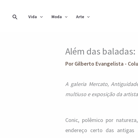
Ir
para
Pesquisar
Vida
Moda
Arte
o
conteúdo
Além das baladas: 
Por
Gilberto Evangelista - Col
A galeria Mercato, Antiguidad
multiuso e exposição da artista
Conic, polêmico por naturez
endereço certo das antigas 