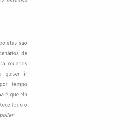
boletas são
 cenários de
para mundos
 quiser ir
 por tempo
na é que ela
tece todo o
poiler
!