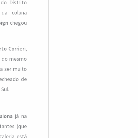
do Distrito
a
 da coluna
r
sign
chegou
p
o
r
to Corrieri
,
ios do mesmo
:
a ser muito
recheado de
 Sul.
siona
já na
tantes (que
aleria está