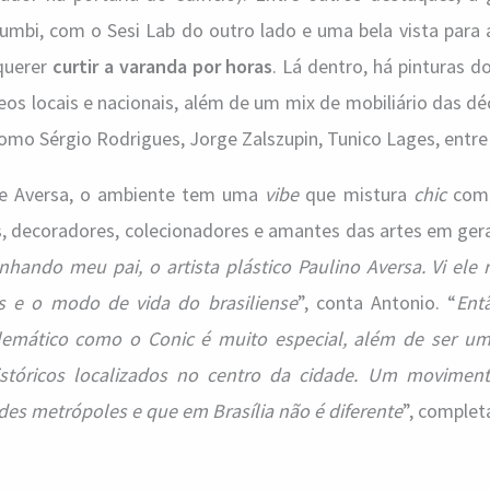
Zumbi, com o Sesi Lab do outro lado e uma bela vista para
 querer
curtir a varanda por horas
. Lá dentro, há pinturas do
os locais e nacionais, além de um mix de mobiliário das d
mo Sérgio Rodrigues, Jorge Zalszupin, Tunico Lages, entre
 Aversa, o ambiente tem uma
vibe
que mistura
chic
com 
, decoradores, colecionadores e amantes das artes em gera
hando meu pai, o artista plástico Paulino Aversa. Vi ele 
 e o modo de vida do brasiliense
”, conta Antonio. “
Ent
lemático como o Conic é muito especial, além de ser u
 históricos localizados no centro da cidade. Um movime
es metrópoles e que em Brasília não é diferente
”, complet