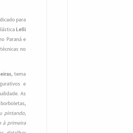
edicado para
lástica
Lelli
 no Paraná e
técnicas no
leiras
, tema
gurativos e
uilidade. As
 borboletas,
u pintando,
 à primeira
os detalhes