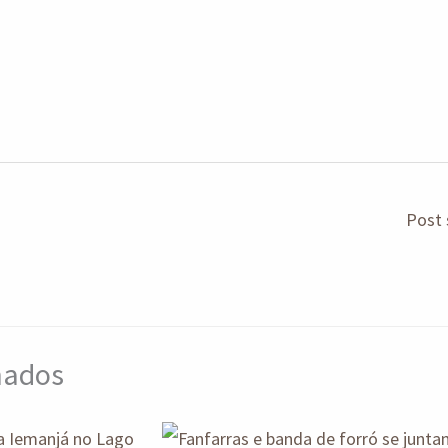
Post 
onados