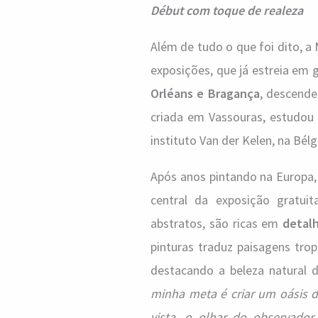
Début com toque de realeza
Além de tudo o que foi dito,
exposições, que já estreia em 
Orléans e Bragança
, descende
criada em Vassouras, estudou 
instituto Van der Kelen, na Bél
Após anos pintando na Europa, L
central da exposição gratui
abstratos, são ricas em
detal
pinturas traduz paisagens tro
destacando a beleza natural d
minha meta é criar um oásis d
vista, o olhar do observador