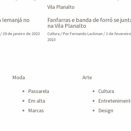
a Iemanjá no
Fanfarras e banda de forró se jun
na Vila Planalto
n
/
29 de janeiro de 2023
Cultura
/ Por
Fernando Lackman
/
2 de fevereir
2023
Moda
Arte
Passarela
Cultura
Em alta
Entreteniment
Marcas
Design