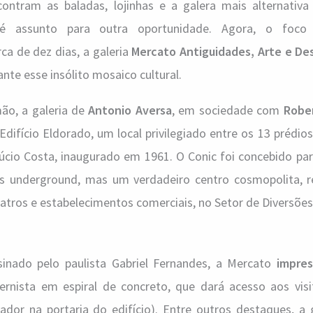
ntram as baladas, lojinhas e a galera mais alternativa 
 é assunto para outra oportunidade. Agora, o foco
ca de dez dias, a galeria
Mercato Antiguidades, Arte e De
ante esse insólito mosaico cultural.
ão, a galeria de
Antonio Aversa
, em sociedade com
Rober
 Edifício Eldorado, um local privilegiado entre os 13 préd
cio Costa, inaugurado em 1961. O Conic foi concebido par
s underground, mas um verdadeiro centro cosmopolita, 
teatros e estabelecimentos comerciais, no Setor de Diversões
sinado pelo paulista Gabriel Fernandes, a Mercato
impres
nista em espiral de concreto, que dará acesso aos visi
dor na portaria do edifício). Entre outros destaques, a g