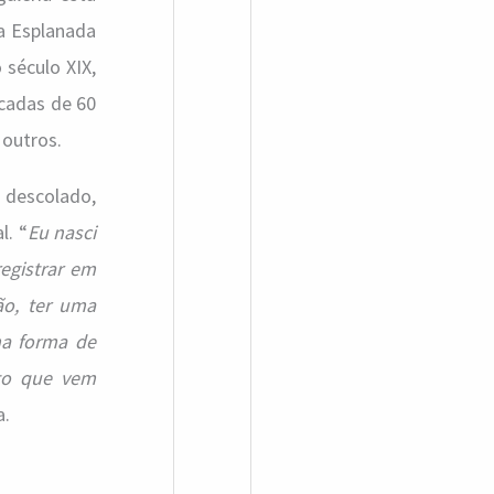
 a Esplanada
 século XIX,
écadas de 60
 outros.
descolado,
l. “
Eu nasci
registrar em
ão, ter uma
ma forma de
nto que vem
a.