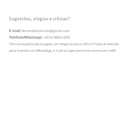
Sugestões, elogios e críticas?
fernandolackman@gmail.com
E-mail:
+55 61 98551 8301
Telefone/Whatsapp:
Tem uma pauta para sugerir, um elogio ou uma crítica? Fique à vontade
para mandar um WhatsApp, e-mail ou ligar para marcarmos um café!