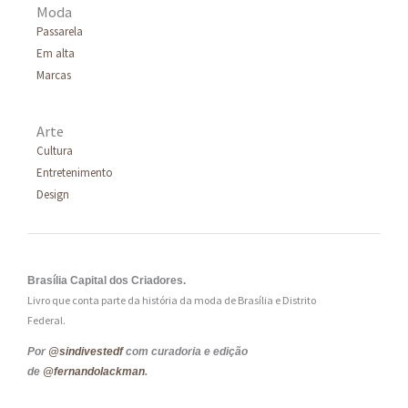
Moda
Passarela
Em alta
Marcas
Arte
Cultura
Entretenimento
Design
Brasília Capital dos Criadores.
Livro que conta parte da história da moda de Brasília e Distrito
Federal.
Por
@sindivestedf
com curadoria e edição
de
@fernandolackman
.