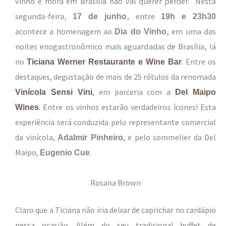
vinho e mora em Brasília não vai querer perder. Nesta
segunda-feira,
, entre
17 de junho
19h e 23h30
acontece a homenagem ao
, em uma das
Dia do Vinho
noites enogastronômico mais aguardadas de Brasília, lá
no
.
Entre os
Ticiana Werner Restaurante e Wine Bar
destaques, d
egustação de mais de 25 rótulos da renomada
, em parceria com a
Vinícola Sensi Vini
Del Maipo
. Entre os vinhos estarão verdadeiros ícones! Esta
Wines
experiência será conduzida pelo representante comercial
da vinícola,
, e pelo sommelier da Del
Adalmir Pinheiro
Maipo,
.
Eugenio Cue
Rosana Brown
Claro que a Ticiana não iria deixar de caprichar no cardápio
nessa ocasião. Além do seu tradicional b
uffet de