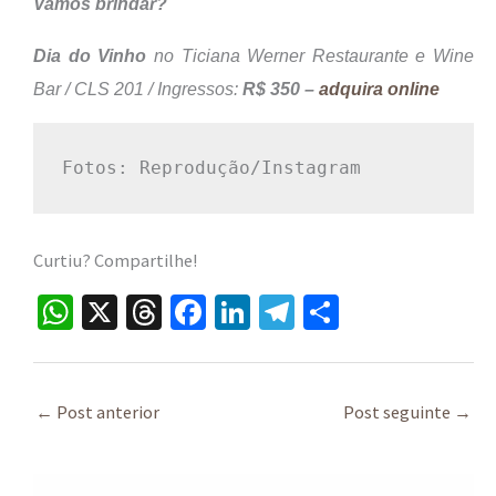
Vamos brindar?
Dia do Vinho
no Ticiana Werner Restaurante e Wine
CLS 201 / Ingressos:
R$ 350 –
adquira online
Bar /
Fotos: Reprodução/Instagram
Curtiu? Compartilhe!
W
X
T
Fa
Li
Te
S
h
hr
ce
n
le
h
at
ea
b
ke
gr
ar
sA
ds
o
dI
a
e
←
Post anterior
Post seguinte
→
p
o
n
m
p
k