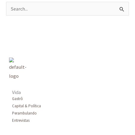
P
e
s
q
u
i
s
a
r
Vida
p
Gastrô
Capital & Política
o
Perambulando
r
Entrevistas
: