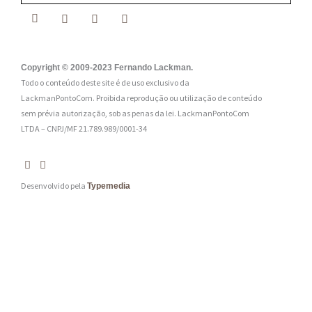
a
i
l
:
Copyright © 2009-2023 Fernando Lackman.
Todo o conteúdo deste site é de uso exclusivo da
*
LackmanPontoCom. Proibida reprodução ou utilização de conteúdo
sem prévia autorização, sob as penas da lei.
LackmanPontoCom
LTDA – CNPJ/MF 21.789.989/0001-34
Desenvolvido pela
Typemedia