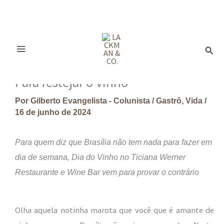
Ir
para
Pesq
o
conteúdo
Para festejar o vinho
Por
Gilberto Evangelista - Colunista
/
Gastrô
,
Vida
/
16 de junho de 2024
Para quem diz que Brasília não tem nada para fazer em
dia de semana, Dia do Vinho no Ticiana Werner
Restaurante e Wine Bar vem para provar o contrário
Olha aquela notinha marota que você que é amante de