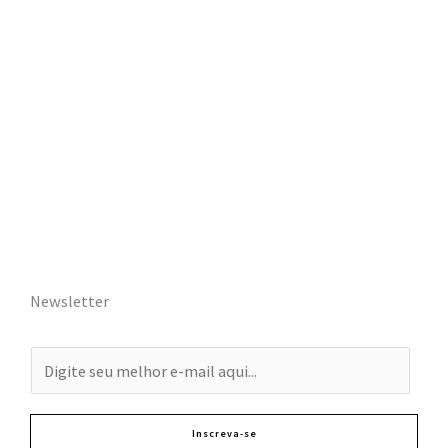
Newsletter
E
-
m
Inscreva-se