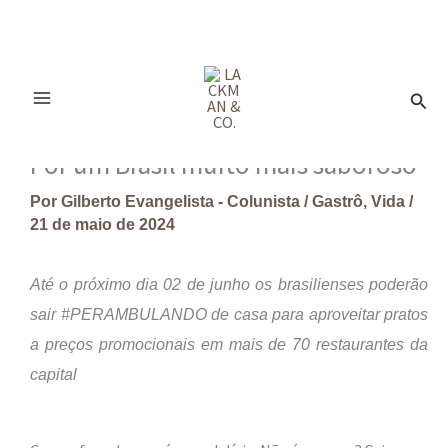
Ir
para
Pesq
o
conteúdo
Por um Brasil muito mais saboroso
Por
Gilberto Evangelista - Colunista
/
Gastrô
,
Vida
/
21 de maio de 2024
Até o próximo dia 02 de junho os brasilienses poderão
sair #PERAMBULANDO de casa para aproveitar pratos
a preços promocionais em mais de 70 restaurantes da
capital