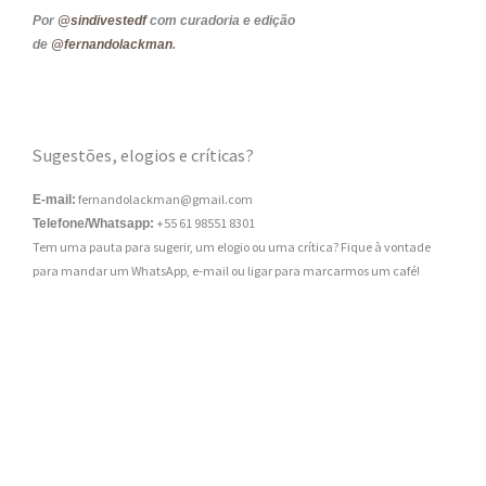
Por
@sindivestedf
com curadoria e edição
de
@fernandolackman
.
Sugestões, elogios e críticas?
fernandolackman@gmail.com
E-mail:
+55 61 98551 8301
Telefone/Whatsapp:
Tem uma pauta para sugerir, um elogio ou uma crítica? Fique à vontade
para mandar um WhatsApp, e-mail ou ligar para marcarmos um café!