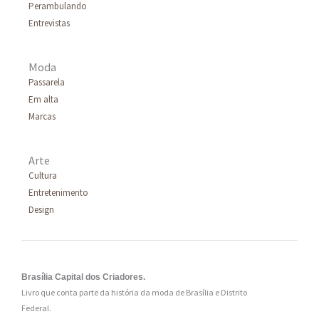
Perambulando
r
Entrevistas
:
Moda
Passarela
Em alta
Marcas
Arte
Cultura
Entretenimento
Design
Brasília Capital dos Criadores.
Livro que conta parte da história da moda de Brasília e Distrito
Federal.