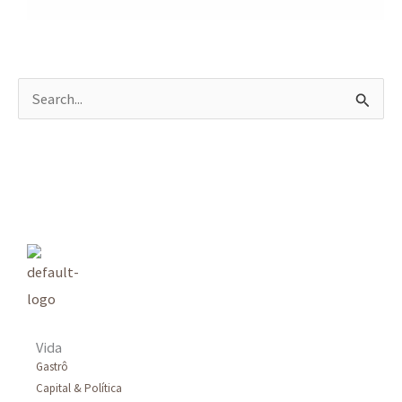
P
e
s
q
u
i
s
a
r
Vida
p
Gastrô
Capital & Política
o