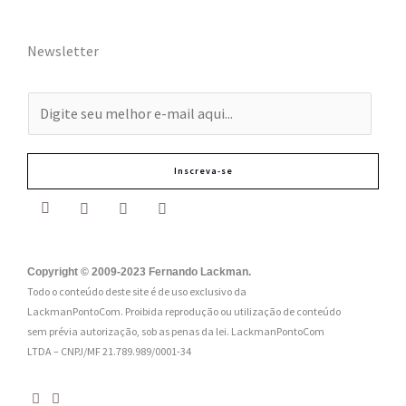
Newsletter
E
-
m
Inscreva-se
a
i
l
:
Copyright © 2009-2023 Fernando Lackman.
Todo o conteúdo deste site é de uso exclusivo da
*
LackmanPontoCom. Proibida reprodução ou utilização de conteúdo
sem prévia autorização, sob as penas da lei.
LackmanPontoCom
LTDA – CNPJ/MF 21.789.989/0001-34