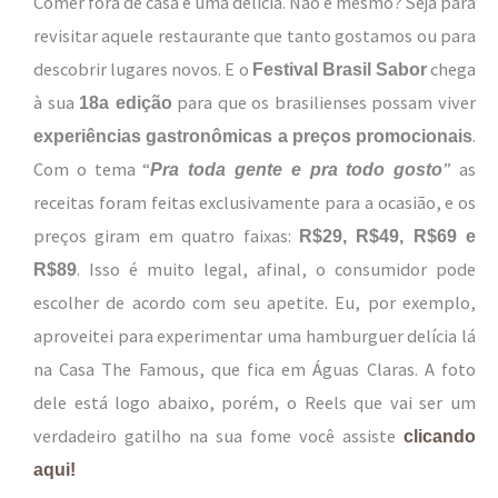
Comer fora de casa é uma delícia. Não é mesmo? Seja para
revisitar aquele restaurante que tanto gostamos ou para
descobrir lugares novos. E o
chega
Festival Brasil Sabor
à sua
para que os brasilienses possam viver
18a edição
.
experiências gastronômicas a preços promocionais
Com o tema “
” as
Pra toda gente e pra todo gosto
receitas foram feitas exclusivamente para a ocasião, e os
preços giram em quatro faixas:
R$29, R$49, R$69 e
. Isso é muito legal, afinal, o consumidor pode
R$89
escolher de acordo com seu apetite. Eu, por exemplo,
aproveitei para experimentar uma hamburguer delícia lá
na Casa The Famous, que fica em Águas Claras. A foto
dele está logo abaixo, porém, o Reels que vai ser um
verdadeiro gatilho na sua fome você assiste
clicando
aqui!