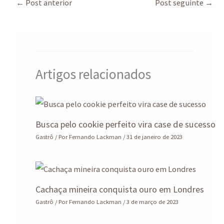
sA
ds
o
dI
a
e
←
Post anterior
Post seguinte
→
p
o
n
m
p
k
Artigos relacionados
Busca pelo cookie perfeito vira case de sucesso
Gastrô
/ Por
Fernando Lackman
/
31 de janeiro de 2023
Cachaça mineira conquista ouro em Londres
Gastrô
/ Por
Fernando Lackman
/
3 de março de 2023