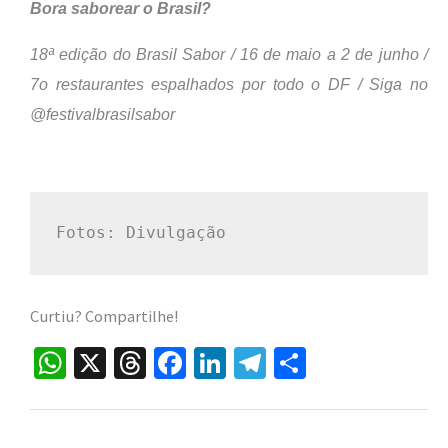
Bora saborear o Brasil?
18ª edição do
Brasil
Sabor /
16 de maio a 2 de junho /
7o restaurantes espalhados por todo o DF / Siga no
@festivalbrasilsabor
Fotos: Divulgação
Curtiu? Compartilhe!
W
X
T
Fa
Li
Te
S
h
hr
ce
n
le
h
at
ea
b
ke
gr
ar