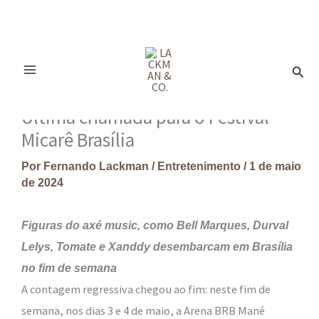
Ir
para
Pesq
o
conteúdo
Última chamada para o Festival
Micarê Brasília
Por
Fernando Lackman
/
Entretenimento
/
1 de maio
de 2024
Figuras do axé music, como Bell Marques, Durval
Lelys, Tomate e Xanddy desembarcam em Brasília
no fim de semana
A contagem regressiva chegou ao fim: neste fim de
semana, nos dias 3 e 4 de maio, a Arena BRB Mané