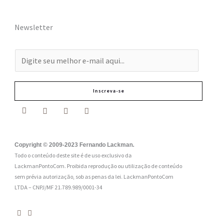
Newsletter
E
-
m
Inscreva-se
a
i
l
:
Copyright © 2009-2023 Fernando Lackman.
Todo o conteúdo deste site é de uso exclusivo da
*
LackmanPontoCom. Proibida reprodução ou utilização de conteúdo
sem prévia autorização, sob as penas da lei.
LackmanPontoCom
LTDA – CNPJ/MF 21.789.989/0001-34