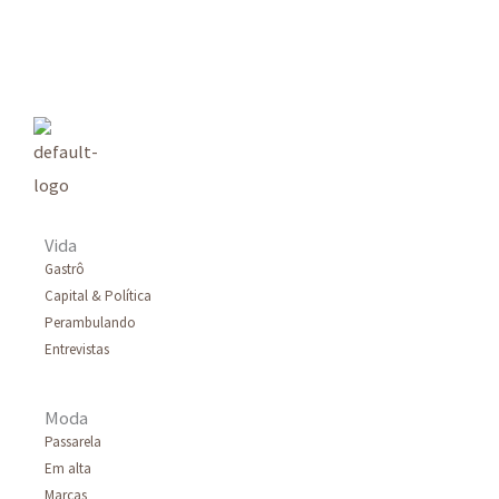
s
q
u
i
s
a
r
Vida
p
Gastrô
Capital & Política
o
Perambulando
r
Entrevistas
:
Moda
Passarela
Em alta
Marcas