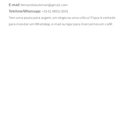
fernandolackman@gmail.com
E-mail:
+55 61 98551 8301
Telefone/Whatsapp:
Tem uma pauta para sugerir, um elogio ou uma crítica? Fique à vontade
para mandar um WhatsApp, e-mail ou ligar para marcarmos um café!