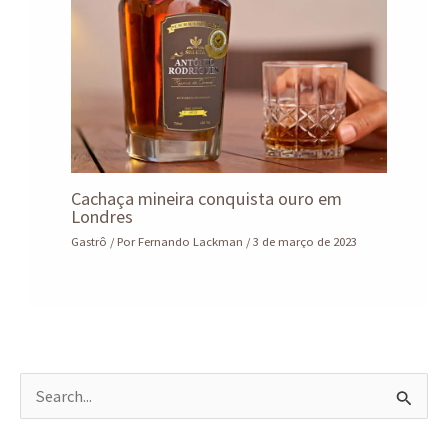
Cachaça mineira conquista ouro em
Londres
Gastrô
/ Por
Fernando Lackman
/
3 de março de 2023
P
e