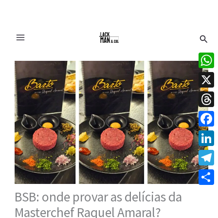
Ir
Pesq
para
o
conteúdo
What
X
Thre
Face
Linke
Tele
Share
BSB: onde provar as delícias da
Masterchef Raquel Amaral?