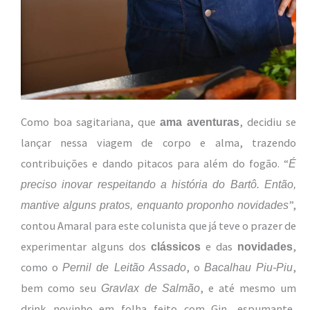
Como boa sagitariana, que
, decidiu se
ama aventuras
lançar nessa viagem de corpo e alma, trazendo
contribuições e dando pitacos para além do fogão. “
É
preciso inovar respeitando a história do Bartô. Então,
”,
mantive alguns pratos, enquanto proponho novidades
contou Amaral para este colunista que já teve o prazer de
experimentar alguns dos
e das
,
clássicos
novidades
como o
, o
,
Pernil de Leitão Assado
Bacalhau Piu-Piu
bem como seu
, e até mesmo um
Gravlax de Salmão
drink novinho em folha feito com Gin, espumante,