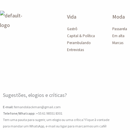
Vida
Moda
Gastrô
Passarela
Capital & Política
Em alta
Perambulando
Marcas
Entrevistas
Sugestões, elogios e críticas?
E-mail:
fernandolackman@gmail.com
Telefone/Whatsapp:
+55 61 98551 8301
Tem uma pauta para sugerir, um elogio ou uma crítica? Fique à vontade
para mandar um WhatsApp, e-mail ou ligar para marcarmos um café!