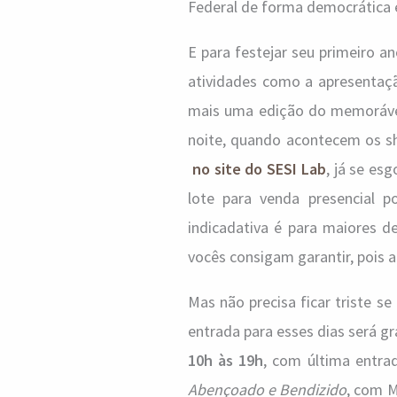
Federal de forma democrática e
E para festejar seu primeiro an
atividades como a apresenta
mais uma edição do memoráv
noite, quando acontecem os sh
no site do SESI Lab
, já se esg
lote para venda presencial p
indicadativa é para maiores d
vocês consigam garantir, pois a
Mas não precisa ficar triste se
entrada para esses dias será gr
10h às 19h
, com última entra
Abençoado e Bendizido
, com 