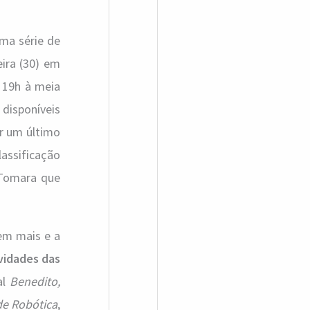
a
r
uma série de
p
ira (30) em
o
s 19h à meia
r
disponíveis
rir um último
:
assificação
 Tomara que
tem mais e a
vidades das
al
Benedito,
de Robótica
,