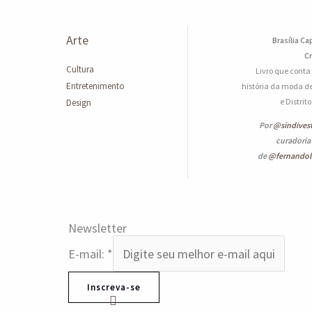
Arte
Brasília Ca
Cr
Cultura
Livro que conta
Entretenimento
história da moda de
e Distrit
Design
Por
@sindives
curadoria
de
@fernando
Newsletter
E-mail:
*
Inscreva-se