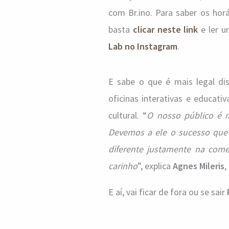
com Br.ino. Para saber os hor
basta
clicar neste link
e ler u
Lab no Instagram
.
E sabe o que é mais legal dis
oficinas interativas e educati
cultural. “
O nosso público é m
Devemos a ele o sucesso que
diferente justamente na com
carinho
”, explica
Agnes Mileris
,
E aí, vai ficar de fora ou se sair