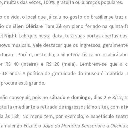
, muitas das vezes, 100% gratuita ou a preços populares.
o de vida, o local que já caiu no gosto do brasiliense traz 
ção de
Ellen Oléria e Tom Zé
em pleno feriado na quinta-fe
el
Night Lab
que, nesta data, terá suas portas abertas da
ows musicais. Vale destacar que os ingressos, geralmente 
otaram. Porém, neste dia, a bilheteria física no local irá ab
or R$ 40 (inteira) e R$ 20 (meia). Lembrem-se que a cl
e 18 anos. A política de gratuidade do museu é mantida.
 procura está grande.
 não conseguir, pois no
sábado e domingo, dias 2 e 3/12
, 
atuita (mediante a retirada de ingressos lá no site), com
ati
da às 18h. No menu tem, por exemplo, o espetáculo teatr
Mamulengo Fuzuê, o
Jogo da Memória Sensorial
e a
Oficina 