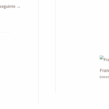
seguinte
→
Fran
Entre