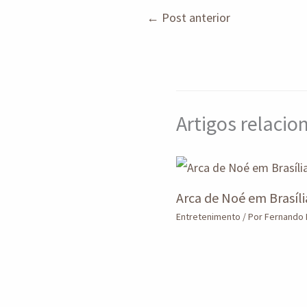
s
o
e
e
a
←
Post anterior
o
d
g
r
k
I
r
e
n
a
m
Artigos relaci
Arca de Noé em Brasíli
Entretenimento
/ Por
Fernando