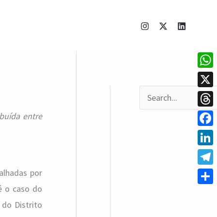
What
X
P
Thre
ibuída entre
e
Face
s
q
Linke
u
Tele
alhadas por
i
é o caso do
Shar
do Distrito
s