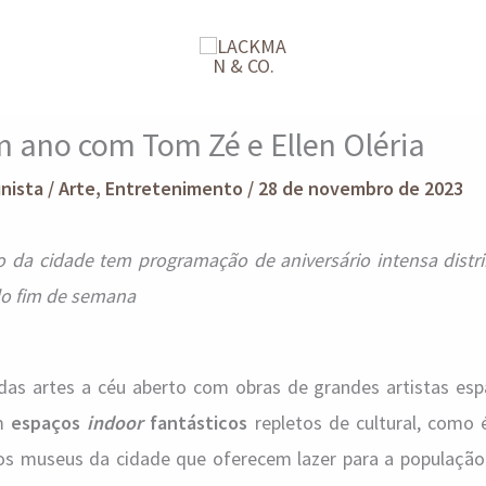
m ano com Tom Zé e Ellen Oléria
unista
/
Arte
,
Entretenimento
/
28 de novembro de 2023
vo da cidade tem programação de aniversário intensa distr
do fim de semana
 das artes a céu aberto com obras de grandes artistas esp
om
espaços
indoor
fantásticos
repletos de cultural, como 
os museus da cidade que oferecem lazer para a população 