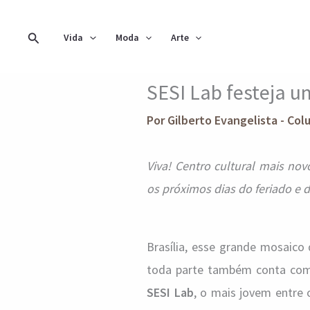
Ir
para
Pesquisar
Vida
Moda
Arte
o
conteúdo
SESI Lab festeja u
Por
Gilberto Evangelista - Col
Viva! Centro cultural mais no
os próximos dias do feriado e 
Brasília, esse grande mosaico
toda parte também conta c
SESI Lab
, o mais jovem entre 