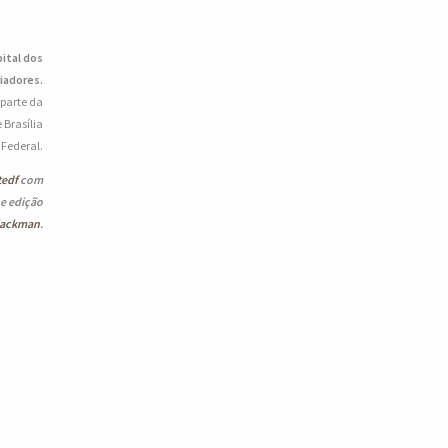
pital dos
iadores.
 parte da
 Brasília
o Federal.
tedf
com
 e edição
lackman
.