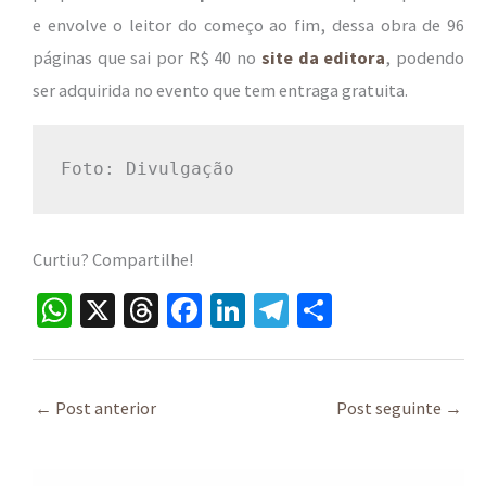
e envolve o leitor do começo ao fim, dessa obra de 96
páginas que sai por R$ 40 no
site da editora
, podendo
ser adquirida no evento que tem entraga gratuita.
Foto: Divulgação
Curtiu? Compartilhe!
W
X
T
Fa
Li
Te
S
h
hr
ce
n
le
h
at
ea
b
ke
gr
ar
sA
ds
o
dI
a
e
←
Post anterior
Post seguinte
→
p
o
n
m
p
k