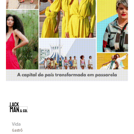
:
Vida
Gastrô