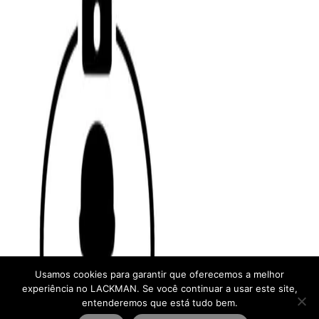
Usamos cookies para garantir que oferecemos a melhor
experiência no LACKMAN. Se você continuar a usar este site,
entenderemos que está tudo bem.