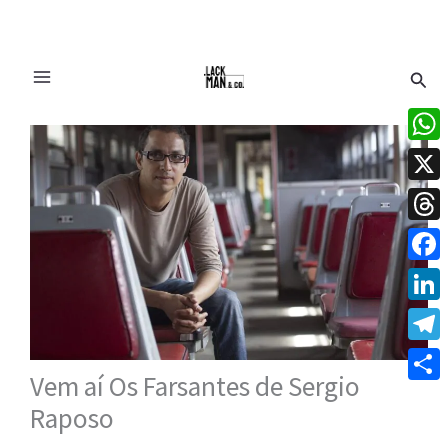
Ir
Pesq
para
o
conteúdo
What
X
Thre
Face
Linke
Tele
Vem aí Os Farsantes de Sergio
Share
Raposo