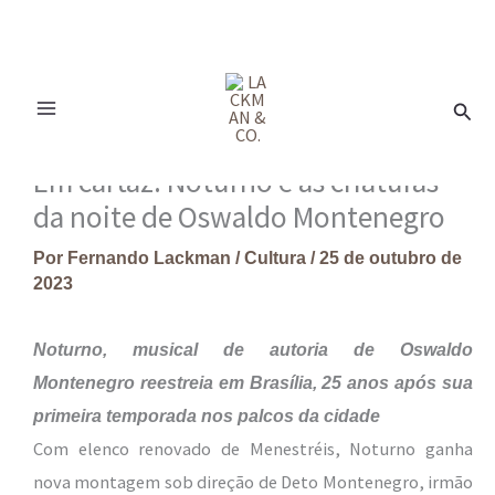
Ir
para
Pesq
o
conteúdo
Em cartaz: Noturno e as criaturas
da noite de Oswaldo Montenegro
Por
Fernando Lackman
/
Cultura
/
25 de outubro de
2023
Noturno, musical de autoria de Oswaldo
Montenegro reestreia em Brasília, 25 anos após sua
primeira temporada nos palcos da cidade
Com elenco renovado de Menestréis, Noturno ganha
nova montagem sob direção de Deto Montenegro, irmão