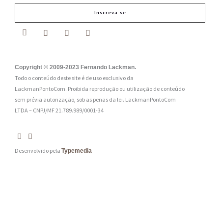
m
Inscreva-se
a
i
l
:
Copyright © 2009-2023 Fernando Lackman.
Todo o conteúdo deste site é de uso exclusivo da
*
LackmanPontoCom. Proibida reprodução ou utilização de conteúdo
sem prévia autorização, sob as penas da lei.
LackmanPontoCom
LTDA – CNPJ/MF 21.789.989/0001-34
Desenvolvido pela
Typemedia