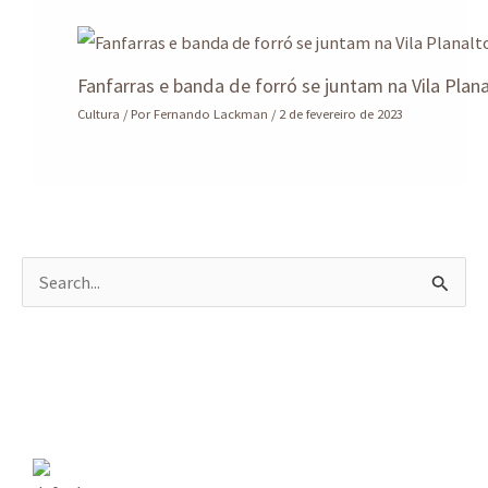
Fanfarras e banda de forró se juntam na Vila Plan
Cultura
/ Por
Fernando Lackman
/
2 de fevereiro de 2023
P
e
s
q
u
i