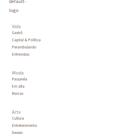
s
a
r
Vida
p
Gastrô
Capital & Política
o
Perambulando
r
Entrevistas
:
Moda
Passarela
Em alta
Marcas
Arte
Cultura
Entretenimento
Design