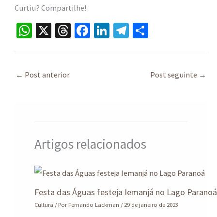
Curtiu? Compartilhe!
W
X
T
Fa
Li
Te
S
h
hr
ce
n
le
h
at
ea
b
ke
gr
ar
sA
ds
o
dI
a
e
←
Post anterior
Post seguinte
→
p
o
n
m
p
k
Artigos relacionados
Festa das Águas festeja Iemanjá no Lago Parano
Cultura
/ Por
Fernando Lackman
/
29 de janeiro de 2023