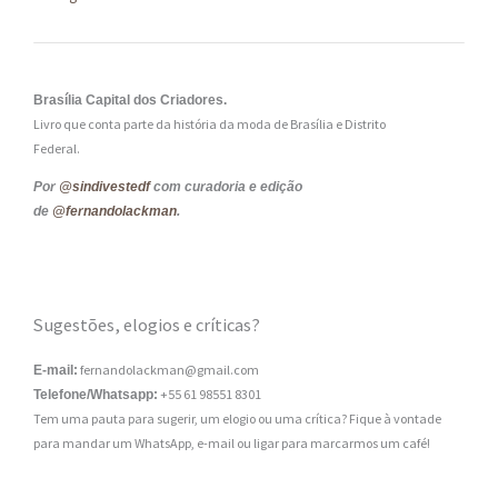
Brasília Capital dos Criadores.
Livro que conta parte da história da moda de Brasília e Distrito
Federal.
Por
@sindivestedf
com curadoria e edição
de
@fernandolackman
.
Sugestões, elogios e críticas?
fernandolackman@gmail.com
E-mail:
+55 61 98551 8301
Telefone/Whatsapp:
Tem uma pauta para sugerir, um elogio ou uma crítica? Fique à vontade
para mandar um WhatsApp, e-mail ou ligar para marcarmos um café!