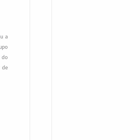
u a
rupo
, do
s de