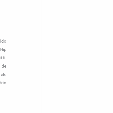
cido
 Hip
tti.
) de
ele
ário