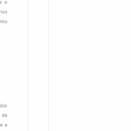
os o
amos
ento
ador
s de
te e