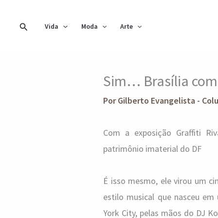
Ir
para
Pesquisar
Vida
Moda
Arte
o
conteúdo
Sim… Brasília com
Por
Gilberto Evangelista - Col
Com a exposição Graffiti Riv
patrimônio imaterial do DF
É isso mesmo, ele virou um ci
estilo musical que nasceu e
York City, pelas mãos do DJ K