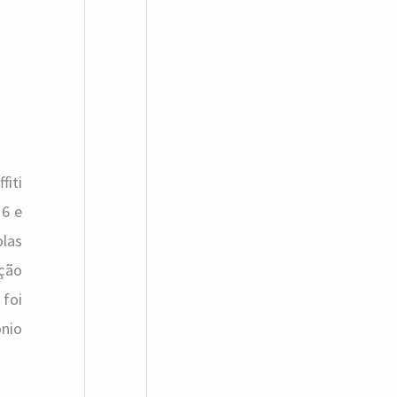
fiti
16 e
olas
ação
 foi
nio