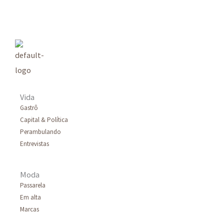
q
u
i
s
a
r
Vida
p
Gastrô
Capital & Política
o
Perambulando
r
Entrevistas
:
Moda
Passarela
Em alta
Marcas