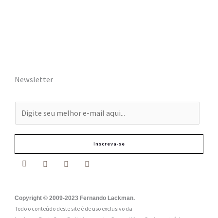
Newsletter
E
-
m
Inscreva-se
a
i
l
:
Copyright © 2009-2023 Fernando Lackman.
Todo o conteúdo deste site é de uso exclusivo da
*