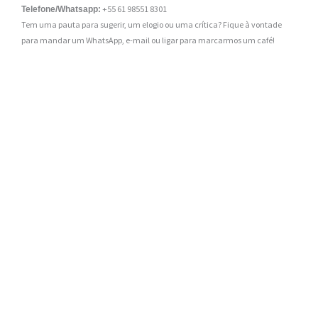
+55 61 98551 8301
Telefone/Whatsapp:
Tem uma pauta para sugerir, um elogio ou uma crítica? Fique à vontade
para mandar um WhatsApp, e-mail ou ligar para marcarmos um café!