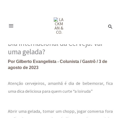
Ir
para
Pesq
o
conteúdo
Dia Internacional da Cerveja: Vai
uma gelada?
Por
Gilberto Evangelista - Colunista
/
Gastrô
/
3 de
agosto de 2023
Atenção cervejeiros, amanhã é dia de bebemorar, fica
uma dica deliciosa para quem curte “a loiruda”
Abrir uma gelada, tomar um chopp, jogar conversa fora