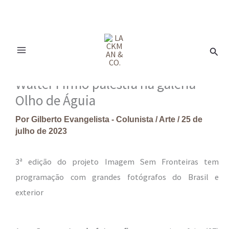
Ir
para
Pesq
o
conteúdo
Walter Firmo palestra na galeria
Olho de Águia
Por
Gilberto Evangelista - Colunista
/
Arte
/
25 de
julho de 2023
3ª edição do projeto Imagem Sem Fronteiras tem
programação com grandes fotógrafos do Brasil e
exterior