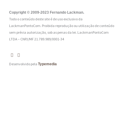
l
:
Copyright © 2009-2023 Fernando Lackman.
Todo o conteúdo deste site é de uso exclusivo da
*
LackmanPontoCom. Proibida reprodução ou utilização de conteúdo
sem prévia autorização, sob as penas da lei.
LackmanPontoCom
LTDA – CNPJ/MF 21.789.989/0001-34
Desenvolvido pela
Typemedia