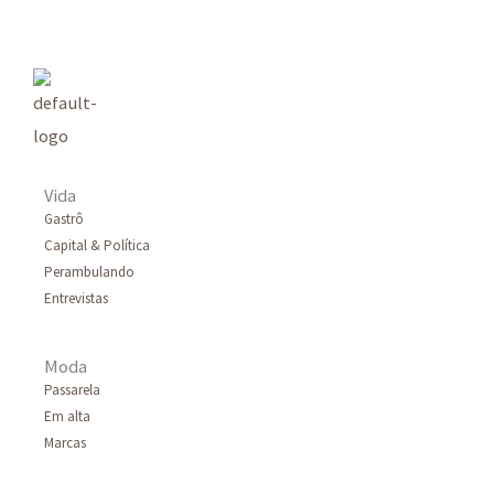
q
u
i
s
a
r
Vida
p
Gastrô
Capital & Política
o
Perambulando
r
Entrevistas
:
Moda
Passarela
Em alta
Marcas