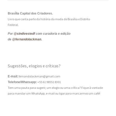
Brasília Capital dos Criadores.
Livro que conta parte da história da moda de Brasília e Distrito
Federal.
Por
@sindivestedf
com curadoria e edição
de
@fernandolackman
.
Sugestões, elogios e críticas?
fernandolackman@gmail.com
E-mail:
+55 61 98551 8301
Telefone/Whatsapp:
Tem uma pauta para sugerir, um elogio ou uma crítica? Fique à vontade
para mandar um WhatsApp, e-mail ou ligar para marcarmos um café!