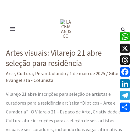
Ir
para
Pesq
o
conteúdo
Artes
What
Artes visuais: Vilarejo 21 abre
visuais:
X
seleção para residência
Vilarejo
Thre
21
Arte
,
Cultura
,
Perambulando
/
1 de maio de 2025
/
Gilberto
abre
Evangelista - Colunista
Face
seleção
Linke
Vilarejo 21 abre inscrições para seleção de artistas e
para
curadores para a residência artística “Dípticos – Arte e
Tele
residência
Curadoria” O Vilarejo 21 – Espaço de Arte, Criatividade e
Share
Cultura abre inscrições para a seleção de seis artistas
visuais e seis curadores, incluindo duas vagas afirmativas