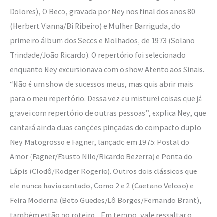
Dolores), O Beco, gravada por Ney nos final dos anos 80
(Herbert Vianna/Bi Ribeiro) e Mulher Barriguda, do
primeiro álbum dos Secos e Molhados, de 1973 (Solano
Trindade/João Ricardo). O repertório foi selecionado
enquanto Ney excursionava com o show Atento aos Sinais.
“Não é um show de sucessos meus, mas quis abrir mais
para o meu repertório. Dessa vez eu misturei coisas que já
gravei com repertório de outras pessoas”, explica Ney, que
cantará ainda duas canções pinçadas do compacto duplo
Ney Matogrosso e Fagner, lançado em 1975: Postal do
Amor (Fagner/Fausto Nilo/Ricardo Bezerra) e Ponta do
Lápis (Clodô/Rodger Rogerio). Outros dois clássicos que
ele nunca havia cantado, Como 2 e 2 (Caetano Veloso) e
Feira Moderna (Beto Guedes/Lô Borges/Fernando Brant),
também estão no roteiro. Em tempo, vale ressaltar o