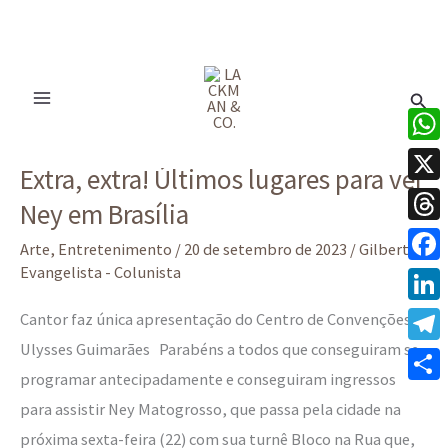
Ir
para
Pesq
o
conteúdo
Extra,
What
Extra, extra! Últimos lugares para ver
extra!
X
Ney em Brasília
Últimos
Thre
lugares
Arte
,
Entretenimento
/
20 de setembro de 2023
/
Gilberto
para
Evangelista - Colunista
Face
ver
Linke
Cantor faz única apresentação do Centro de Convenções
Ney em
Ulysses Guimarães Parabéns a todos que conseguiram se
Tele
Brasília
programar antecipadamente e conseguiram ingressos
Share
para assistir Ney Matogrosso, que passa pela cidade na
próxima sexta-feira (22) com sua turnê Bloco na Rua que,