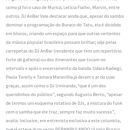
como já foi o caso de Murica; Letícia Fialho, Marvin, entre
outros. DJ AnBar Vale destacar ainda que, apesar do samba
dominar a programação do Buraco do Tatu, ela é dividida
em blocos, criando um espaço para que outras vertentes
da música popular brasileira possam brilhar; seja pelas
carrepetas do DJ AnBar (residente que tem um repertório
forte de gafieira) ou dos itinerantes que tocam no
intervalo e após o encerramento da banda. Odara Kadiegi,
Paula Torelly e Tamara Maravilha já deram o ar da suas
graças, assim como o DJ Umiranda, “que é um dos
queridinhos do público”, segundo Augusto Berto, “apesar
de termos um esquema rotativo de DJs, a mistura do funk
com o samba que ele traz, sempre faz muito sucesso”,
avalia. Inclusive, em entrevista exclusiva a este colunista,
que já esteve duas vezes PERAMBULANDO lá pelo Buraco