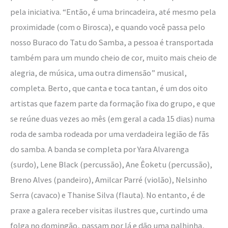
pela iniciativa. “Então, é uma brincadeira, até mesmo pela
proximidade (com o Birosca), e quando você passa pelo
nosso Buraco do Tatu do Samba, a pessoa é transportada
também para um mundo cheio de cor, muito mais cheio de
alegria, de música, uma outra dimensão” musical,
completa. Berto, que canta e toca tantan, é um dos oito
artistas que fazem parte da formação fixa do grupo, e que
se reúne duas vezes ao mês (em geral a cada 15 dias) numa
roda de samba rodeada por uma verdadeira legião de fãs
do samba. A banda se completa por Yara Alvarenga
(surdo), Lene Black (percussão), Ane Êoketu (percussão),
Breno Alves (pandeiro), Amilcar Parré (violão), Nelsinho
Serra (cavaco) e Thanise Silva (flauta). No entanto, é de
praxe a galera receber visitas ilustres que, curtindo uma
folga no domingão, passam por lá e dão uma palhinha,