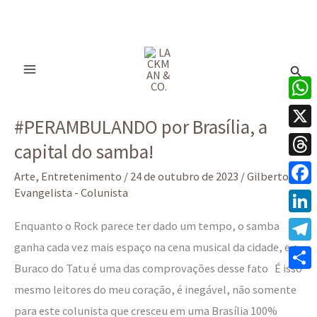
Ir
para
Pesq
o
conteúdo
#PERAMBULANDO
What
#PERAMBULANDO por Brasília, a
por
X
capital do samba!
Brasília,
Thre
a
Arte
,
Entretenimento
/
24 de outubro de 2023
/
Gilberto
capital
Evangelista - Colunista
Face
do
Linke
Enquanto o Rock parece ter dado um tempo, o samba
samba!
ganha cada vez mais espaço na cena musical da cidade, e o
Tele
Buraco do Tatu é uma das comprovações desse fato É isso
Share
mesmo leitores do meu coração, é inegável, não somente
para este colunista que cresceu em uma Brasília 100%