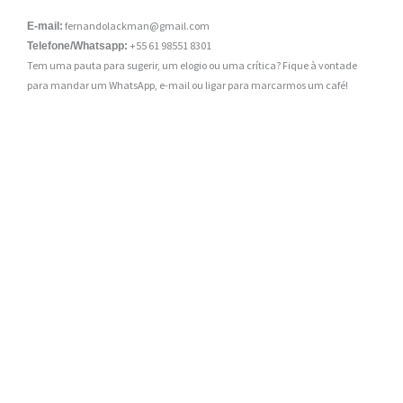
fernandolackman@gmail.com
E-mail:
+55 61 98551 8301
Telefone/Whatsapp:
Tem uma pauta para sugerir, um elogio ou uma crítica? Fique à vontade
para mandar um WhatsApp, e-mail ou ligar para marcarmos um café!