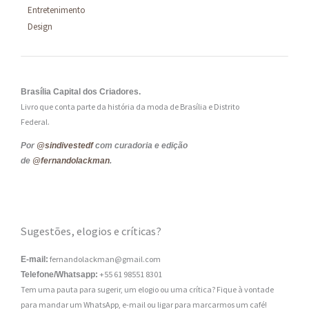
Entretenimento
Design
Brasília Capital dos Criadores.
Livro que conta parte da história da moda de Brasília e Distrito
Federal.
Por
@sindivestedf
com curadoria e edição
de
@fernandolackman
.
Sugestões, elogios e críticas?
fernandolackman@gmail.com
E-mail:
+55 61 98551 8301
Telefone/Whatsapp:
Tem uma pauta para sugerir, um elogio ou uma crítica? Fique à vontade
para mandar um WhatsApp, e-mail ou ligar para marcarmos um café!