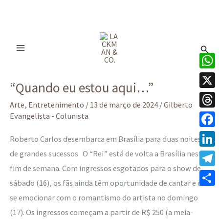
Ir
para
Pesq
o
conteúdo
“Quando
What
“Quando eu estou aqui…”
eu
X
estou
Arte
,
Entretenimento
/
13 de março de 2024
/
Gilberto
Thre
Evangelista - Colunista
aqui…”
Face
Roberto Carlos desembarca em Brasília para duas noites
de grandes sucessos O “Rei” está de volta a Brasília neste
Linke
fim de semana. Com ingressos esgotados para o show de
Tele
sábado (16), os fãs ainda têm oportunidade de cantar e de
Share
se emocionar com o romantismo do artista no domingo
(17). Os ingressos começam a partir de R$ 250 (a meia-