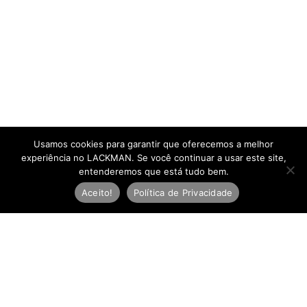
Usamos cookies para garantir que oferecemos a melhor
experiência no LACKMAN. Se você continuar a usar este site,
entenderemos que está tudo bem.
Aceito!
Política de Privacidade
Newsletter
E
-
m