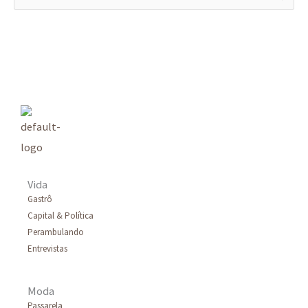
e
s
q
u
i
s
a
r
Vida
p
Gastrô
Capital & Política
o
Perambulando
r
Entrevistas
:
Moda
Passarela