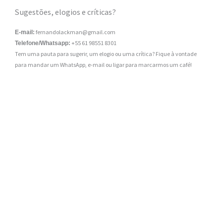
Sugestões, elogios e críticas?
fernandolackman@gmail.com
E-mail:
+55 61 98551 8301
Telefone/Whatsapp:
Tem uma pauta para sugerir, um elogio ou uma crítica? Fique à vontade
para mandar um WhatsApp, e-mail ou ligar para marcarmos um café!