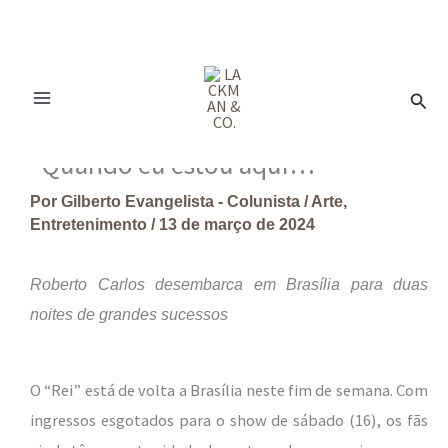
Ir
para
Pesq
o
conteúdo
“Quando eu estou aqui…”
Por
Gilberto Evangelista - Colunista
/
Arte
,
Entretenimento
/
13 de março de 2024
Roberto Carlos desembarca em Brasília para duas
noites de grandes sucessos
O “Rei” está de volta a Brasília neste fim de semana. Com
ingressos esgotados para o show de sábado (16), os fãs