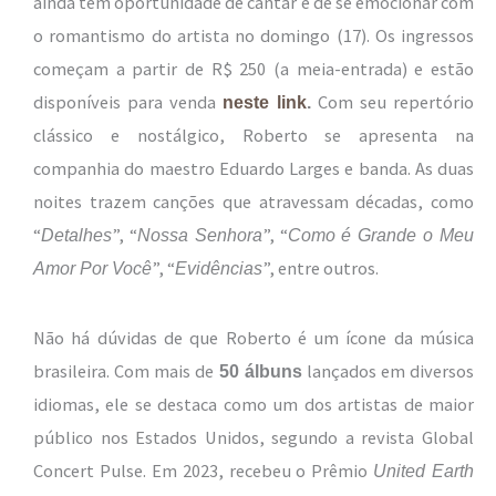
ainda têm oportunidade de cantar e de se emocionar com
o romantismo do artista no domingo (17). Os ingressos
começam a partir de R$ 250 (a meia-entrada) e estão
disponíveis para venda
Com seu repertório
neste link
.
clássico e nostálgico, Roberto se apresenta na
companhia do maestro Eduardo Larges e banda. As duas
noites trazem canções que atravessam décadas, como
“
”, “
”, “
Detalhes
Nossa Senhora
Como é Grande o Meu
”, “
”, entre outros.
Amor Por Você
Evidências
Não há dúvidas de que Roberto é um ícone da música
brasileira. Com mais de
lançados em diversos
50 álbuns
idiomas, ele se destaca como um dos artistas de maior
público nos Estados Unidos, segundo a revista Global
Concert Pulse. Em 2023, recebeu o Prêmio
United Earth