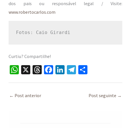
dos pais ou responsável legal / Visite
:
www.robertocarlos.com
Fotos: Caio Girardi
Curtiu? Compartilhe!
W
X
T
Fa
Li
Te
S
h
hr
ce
n
le
h
at
ea
b
ke
gr
ar
sA
ds
o
dI
a
e
←
Post anterior
Post seguinte
→
p
o
n
m
p
k