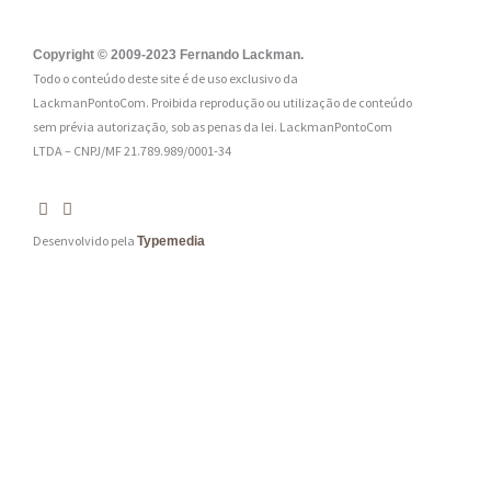
l
:
Copyright © 2009-2023 Fernando Lackman.
Todo o conteúdo deste site é de uso exclusivo da
*
LackmanPontoCom. Proibida reprodução ou utilização de conteúdo
sem prévia autorização, sob as penas da lei.
LackmanPontoCom
LTDA – CNPJ/MF 21.789.989/0001-34
Desenvolvido pela
Typemedia