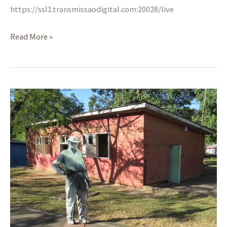
https://ssl1.transmissaodigital.com:20028/live
Read More »
Memória:
um
convite
para
conhecer
a
história
de
BSB