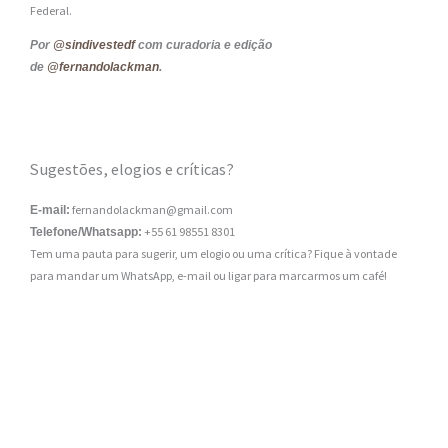
Federal.
Por
@sindivestedf
com curadoria e edição
de
@fernandolackman
.
Sugestões, elogios e críticas?
fernandolackman@gmail.com
E-mail:
+55 61 98551 8301
Telefone/Whatsapp:
Tem uma pauta para sugerir, um elogio ou uma crítica? Fique à vontade
para mandar um WhatsApp, e-mail ou ligar para marcarmos um café!