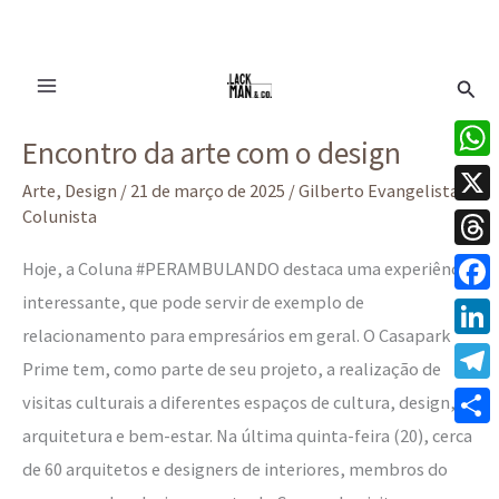
Ir
Pesq
para
o
Encontro
Encontro da arte com o design
conteúdo
da
What
arte
Arte
,
Design
/
21 de março de 2025
/
Gilberto Evangelista -
Colunista
X
com
o
Thre
Hoje, a Coluna #PERAMBULANDO destaca uma experiência
design
interessante, que pode servir de exemplo de
Face
relacionamento para empresários em geral. O Casapark
Linke
Prime tem, como parte de seu projeto, a realização de
Tele
visitas culturais a diferentes espaços de cultura, design,
arquitetura e bem-estar. Na última quinta-feira (20), cerca
Share
de 60 arquitetos e designers de interiores, membros do