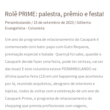
Rolê
Rolê PRIME: palestra, prêmio e festa!
PRIME:
palestra,
Perambulando
/
15 de setembro de 2023
/
Gilberto
Evangelista - Colunista
prêmio
e
Um ano do programa de relacionamento do Casapark é
festa!
comemorado com bate-papo com Guto Requena,
premiação especial e balada Quem já foi sabe, quando o
Casapark decide fazer uma festa, pode ter certeza, vai ser
das boas! E este colunista esteve PERAMBULANDO na
última quarta-feira (13) em um happening que aconteceu
por lá, reunindo arquitetos, designers de interiores e
lojistas, todos às voltas com a celebração de um ano do
Casapark Prime, o programa de relacionamento do
shopping que premia profissionais com viagens,