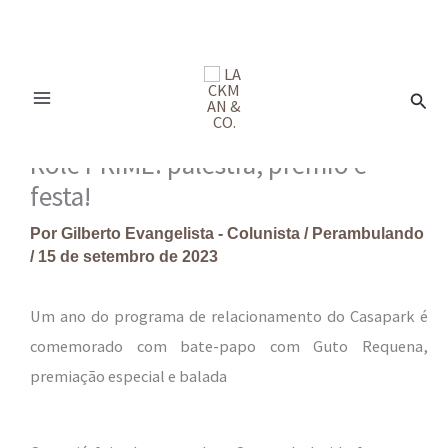
Ir
para
Pesq
o
conteúdo
Rolê PRIME: palestra, prêmio e
festa!
Por
Gilberto Evangelista - Colunista
/
Perambulando
/
15 de setembro de 2023
Um ano do programa de relacionamento do Casapark é
comemorado com bate-papo com Guto Requena,
premiação especial e balada