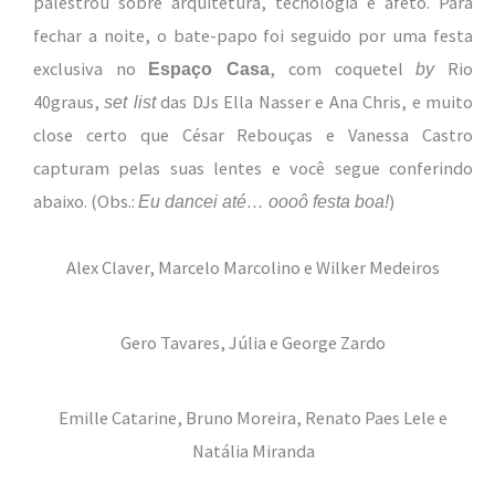
palestrou sobre arquitetura, tecnologia e afeto. Para
fechar a noite, o bate-papo foi seguido por uma festa
exclusiva no
, com coquetel
Rio
Espaço Casa
by
40graus,
das DJs Ella Nasser e Ana Chris, e muito
set list
close certo que César Rebouças e Vanessa Castro
capturam pelas suas lentes e você segue conferindo
abaixo. (Obs.:
)
Eu dancei até… oooô festa boa!
Alex Claver, Marcelo Marcolino e Wilker Medeiros
Gero Tavares, Júlia e George Zardo
Emille Catarine, Bruno Moreira, Renato Paes Lele e
Natália Miranda