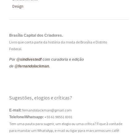
Design
Brasília Capital dos Criadores.
Livro que conta parte da história da moda de Brasília e Distrito
Federal.
Por
@sindivestedf
com curadoria e edição
de
@fernandolackman
.
Sugestões, elogios e críticas?
fernandolackman@gmail.com
E-mail:
+55 61 98551 8301
Telefone/Whatsapp:
Tem uma pauta para sugerir, um elogio ou uma crítica? Fique à vontade
para mandar um WhatsApp, e-mail ou ligar para marcarmos um café!