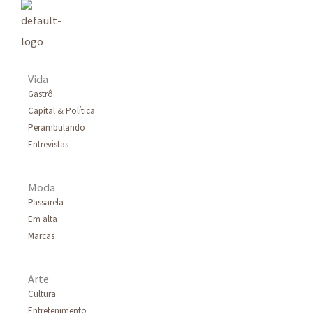
i
s
a
r
Vida
p
Gastrô
Capital & Política
o
Perambulando
r
Entrevistas
:
Moda
Passarela
Em alta
Marcas
Arte
Cultura
Entretenimento