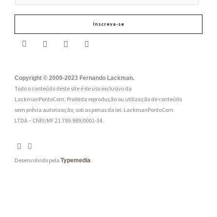
-
m
Inscreva-se
a
i
l
:
Copyright © 2009-2023 Fernando Lackman.
Todo o conteúdo deste site é de uso exclusivo da
*
LackmanPontoCom. Proibida reprodução ou utilização de conteúdo
sem prévia autorização, sob as penas da lei.
LackmanPontoCom
LTDA – CNPJ/MF 21.789.989/0001-34
Desenvolvido pela
Typemedia