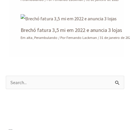
Brechó fatura 3,5 mi em 2022 e anuncia 3 lojas
Em alta
,
Perambulando
/ Por
Fernando Lackman
/
31 de janeiro de 20
P
e
s
q
u