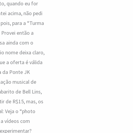
to, quando eu for
ntei acima, não pedi
pois, para a “Turma
 Provei então a
osa ainda com o
io nome deixa claro,
 a oferta é válida
ta da Ponte JK
mação musical de
arito de Bell Lins,
tir de R$15, mas, os
l: Veja o “photo
 a vídeos com
r experimentar?