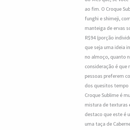
ao fim. O Croque Su
funghi e shimeji, c
manteiga de ervas so
R$94 (porção indivi
que seja uma ideia i
no almoço, quanto no
consideração é que 
pessoas preferem co
dos quesitos tempo e
Croque Sublime é mui
mistura de texturas 
destaco que este é u
uma taça de Caberne