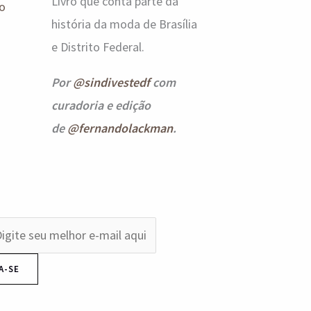
Livro que conta parte da
o
história da moda de Brasília
e Distrito Federal.
Por
@sindivestedf
com
curadoria e edição
de
@fernandolackman
.
A-SE