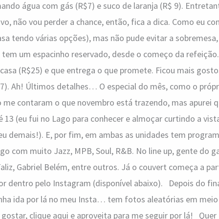
mando água com gás (R$7) e suco de laranja (R$ 9). Entretan
ivo, não vou perder a chance, então, fica a dica. Como eu co
sa tendo várias opções), mas não pude evitar a sobremesa, 
 tem um espacinho reservado, desde o começo da refeição.
casa (R$25) e que entrega o que promete. Ficou mais gost
$7). Ah! Últimos detalhes… O especial do mês, como o própr
me contaram o que novembro está trazendo, mas apurei que
13 (eu fui no Lago para conhecer e almoçar curtindo a vis
eu demais!). E, por fim, em ambas as unidades tem progra
go com muito Jazz, MPB, Soul, R&B. No line up, gente do gab
liz, Gabriel Belém, entre outros. Já o couvert começa a par
por dentro pelo Instagram (disponível abaixo). Depois do fina
nha ida por lá no meu Insta… tem fotos aleatórias em meio
 gostar, clique aqui e aproveita para me seguir por lá! Que