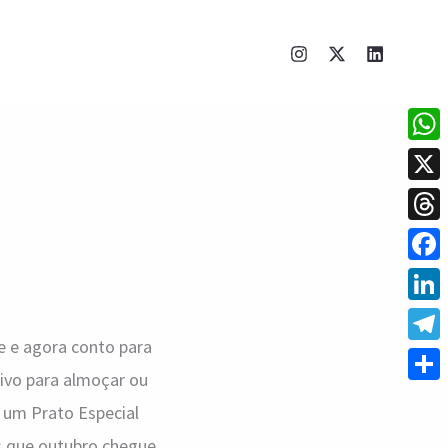
What
X
Thre
Face
Linke
 e agora conto para
Tele
ivo para almoçar ou
Shar
m um Prato Especial
es que outubro chegue