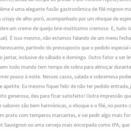
blime é uma elegante fusão gastronômica de filé mignon ma
om crispy de alho-poró, acompanhado por um nhoque de espin
bre um creme de queijo brie muitíssimo cremoso. E, tudo is
dual). É isso mesmo, não estamos falando de um menu fecha
nteressante, partindo do pressuposto que o pedido especial 
 jantar, inclusive de sábado e domingo. Outro fator a ser 
nem todo mundo tem tempo de sobra para almoçar durante
mer pouco à noite. Nesses casos, salada e sobremesa pode
 apetite. Eu mesmo fiquei feliz de não ter pedido entrada, 
to generosa, deu para ficar satisfeito! Outra impressão que
e sabores são bem harmônicas, o nhoque e o filé, no ponto 
m prato com temperos marcantes, e vai pedir algo mais fort
t Sauvignon ou uma cerveja mais encorpada como IPA, que 