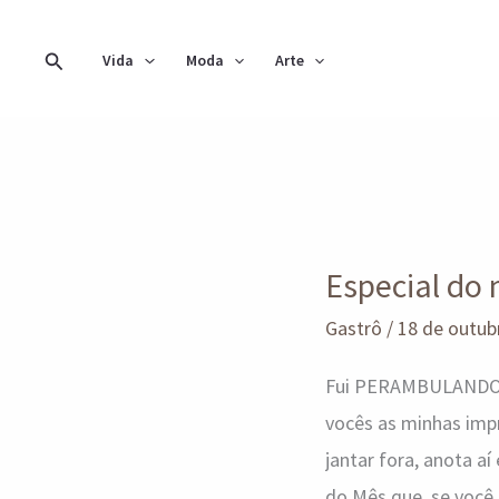
Ir
para
Pesquisar
Vida
Moda
Arte
o
conteúdo
Especial
do
Especial do 
mês
que
Gastrô
/
18 de outub
faz
Fui PERAMBULANDO at
juz
vocês as minhas imp
ao
jantar fora, anota a
nome
do Mês que, se você 