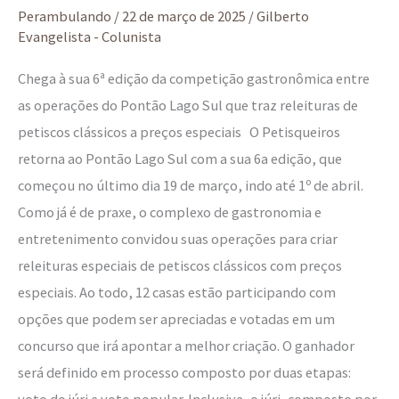
Petisqueiros!
Perambulando
/
22 de março de 2025
/
Gilberto
Evangelista - Colunista
Chega à sua 6ª edição da competição gastronômica entre
as operações do Pontão Lago Sul que traz releituras de
petiscos clássicos a preços especiais O Petisqueiros
retorna ao Pontão Lago Sul com a sua 6a edição, que
começou no último dia 19 de março, indo até 1º de abril.
Como já é de praxe, o complexo de gastronomia e
entretenimento convidou suas operações para criar
releituras especiais de petiscos clássicos com preços
especiais. Ao todo, 12 casas estão participando com
opções que podem ser apreciadas e votadas em um
concurso que irá apontar a melhor criação. O ganhador
será definido em processo composto por duas etapas:
voto do júri e voto popular. Inclusive, o júri, composto por