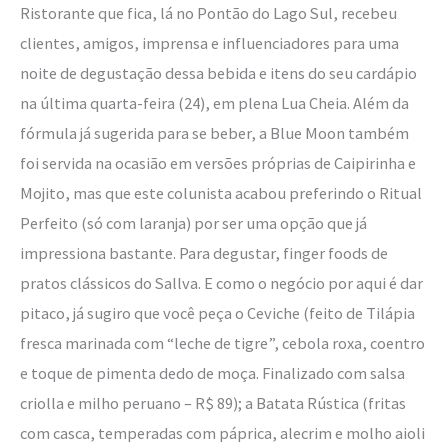
Ristorante que fica, lá no Pontão do Lago Sul, recebeu
clientes, amigos, imprensa e influenciadores para uma
noite de degustação dessa bebida e itens do seu cardápio
na última quarta-feira (24), em plena Lua Cheia. Além da
fórmula já sugerida para se beber, a Blue Moon também
foi servida na ocasião em versões próprias de Caipirinha e
Mojito, mas que este colunista acabou preferindo o Ritual
Perfeito (só com laranja) por ser uma opção que já
impressiona bastante. Para degustar, finger foods de
pratos clássicos do Sallva. E como o negócio por aqui é dar
pitaco, já sugiro que você peça o Ceviche (feito de Tilápia
fresca marinada com “leche de tigre”, cebola roxa, coentro
e toque de pimenta dedo de moça. Finalizado com salsa
criolla e milho peruano – R$ 89); a Batata Rústica (fritas
com casca, temperadas com páprica, alecrim e molho aioli