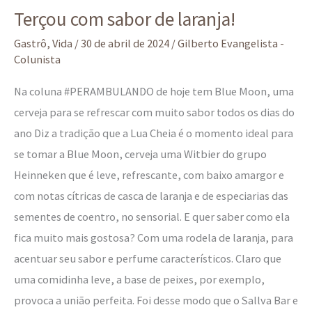
Terçou com sabor de laranja!
com
sabor
Gastrô
,
Vida
/
30 de abril de 2024
/
Gilberto Evangelista -
Colunista
de
laranja!
Na coluna #PERAMBULANDO de hoje tem Blue Moon, uma
cerveja para se refrescar com muito sabor todos os dias do
ano Diz a tradição que a Lua Cheia é o momento ideal para
se tomar a Blue Moon, cerveja uma Witbier do grupo
Heinneken que é leve, refrescante, com baixo amargor e
com notas cítricas de casca de laranja e de especiarias das
sementes de coentro, no sensorial. E quer saber como ela
fica muito mais gostosa? Com uma rodela de laranja, para
acentuar seu sabor e perfume característicos. Claro que
uma comidinha leve, a base de peixes, por exemplo,
provoca a união perfeita. Foi desse modo que o Sallva Bar e