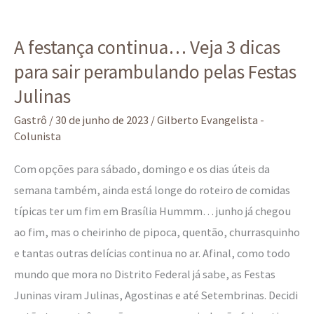
A
A festança continua… Veja 3 dicas
festança
para sair perambulando pelas Festas
continua…
Veja
Julinas
3
Gastrô
/
30 de junho de 2023
/
Gilberto Evangelista -
dicas
Colunista
para
Com opções para sábado, domingo e os dias úteis da
sair
semana também, ainda está longe do roteiro de comidas
perambulando
típicas ter um fim em Brasília Hummm… junho já chegou
pelas
ao fim, mas o cheirinho de pipoca, quentão, churrasquinho
Festas
e tantas outras delícias continua no ar. Afinal, como todo
Julinas
mundo que mora no Distrito Federal já sabe, as Festas
Juninas viram Julinas, Agostinas e até Setembrinas. Decidi