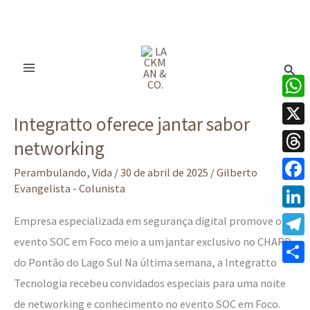
Ir
para
Pesq
o
conteúdo
Integratto
What
Integratto oferece jantar sabor
oferece
X
networking
jantar
Thre
sabor
Perambulando
,
Vida
/
30 de abril de 2025
/
Gilberto
networking
Evangelista - Colunista
Face
Linke
Empresa especializada em segurança digital promove o
evento SOC em Foco meio a um jantar exclusivo no CHARD
Tele
do Pontão do Lago Sul Na última semana, a Integratto
Share
Tecnologia recebeu convidados especiais para uma noite
de networking e conhecimento no evento SOC em Foco.