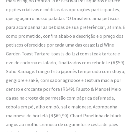
marketing do Pontão, o 6º Festival Petisqueiros oferece
opções criativas e inéditas das operações participantes,
que aguçam o nosso paladar. “O brasileiro ama petiscos
para acompanhar as bebidas de sua preferência”, afirma. E
como prometido, confira abaixo a descrição e o preço dos
petiscos oferecidos por cada uma das casas: Izzi Wine
Garden Toast Tartare: toasts do Izzi com steak tartare e
ovo de codorna estalado, finalizados com cebolete (R$59).
Soho Karaage: frango frito japonês temperado com shoyu,
gengibre e sakê, com sabor agridoce e textura macia por
dentro e crocante por fora (R$49). Fausto & Manoel Meio
da asa na crosta de parmesão com páprica defumada,
cebola em pó, alho em pó, sal e maionese. Acompanha
maionese de hortelã (R$69,90). Chard Panelinha de black
angus ao molho cremoso de cogumelos e cesta de pães