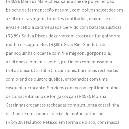
(R$69). Manzuá Maré Cheia: sanduíche de polvo no pão
brioche de fermentação natural, com polvos salteados em
azeite extra virgem, tomates confitados, maionese de
ervas e cebola caramelizada. Servido com batatas rústicas
(R$ 89). Sallva Discos de carne com crosta de funghi sobre
molho de cogumelos (R$80). Gran Bier Sanduba de
panhoquinha crocante com filé mignon, gorgonzola,
azeitonas e pimenta verde, gratinado com mussarela
(foto abaixo). Castália Crocantinnis: barrinhas recheadas
com blend de quatro queijos, empanados com uma
casquinha crocante. Servidos com nosso legítimo molho
de tomate italiano de longa cocção (R$59). Mormaii
Cestinhas crocantes recheadas com suculenta costelinha
desfiada e um toque especial de molho barbecue
(R$49,90) Náutico Petisco em forma de disco, com massa