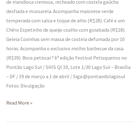
de mandioca cremosa, recheado com costela gaúcha
desfiada e mussarela. Acompanha maionese verde
temperada com salsa e toque de alho (R$28). Café e um
Chêro Espetinho de queijo coalho com goiabada (R$18).
Geleia Coxinhas sem massa de costela defumada por 10
horas. Acompanha o exclusivo molho barbecue da casa
(R$39). Bora petiscar? 6ª edição Festival Petisqueiros no
Pontão Lago Sul / SHIS Ql 10, Lote 1/30 Lago Sul – Brasília
– DF / 19 de março a 1 de abril / Siga @pontaodolagosul
Fotos: Divulgação
Read More »
Terçou