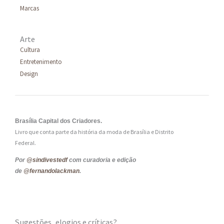
Marcas
Arte
Cultura
Entretenimento
Design
Brasília Capital dos Criadores.
Livro que conta parte da história da moda de Brasília e Distrito
Federal.
Por
@sindivestedf
com curadoria e edição
de
@fernandolackman
.
Sugestões, elogios e críticas?