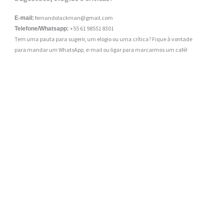
fernandolackman@gmail.com
E-mail:
+55 61 98551 8301
Telefone/Whatsapp:
Tem uma pauta para sugerir, um elogio ou uma crítica? Fique à vontade
para mandar um WhatsApp, e-mail ou ligar para marcarmos um café!