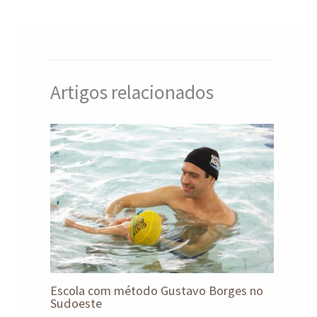
p
o
n
m
p
k
Artigos relacionados
Escola com método Gustavo Borges no
Sudoeste