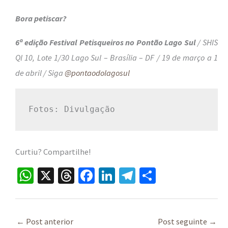
Bora petiscar?
6ª edição Festival Petisqueiro
s no Pontão Lago Sul
/ SHIS
Ql 10, Lote 1/30 Lago Sul – Brasília – DF / 19 de março a 1
de abril / Siga
@pontaodolagosul
Fotos: Divulgação
Curtiu? Compartilhe!
W
X
T
Fa
Li
Te
S
h
hr
ce
n
le
h
at
ea
b
ke
gr
ar
sA
ds
o
dI
a
e
←
Post anterior
Post seguinte
→