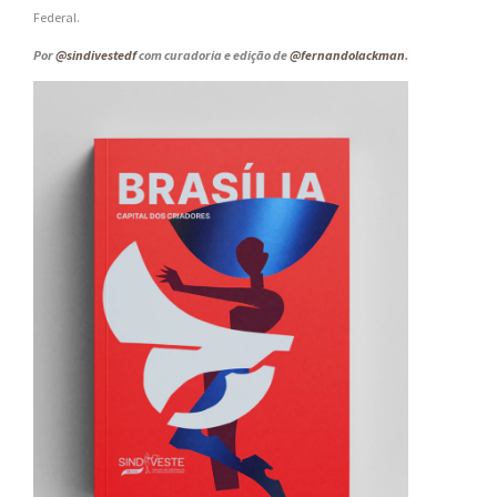
Federal.
Por
@sindivestedf
com curadoria e edição de
@fernandolackman
.