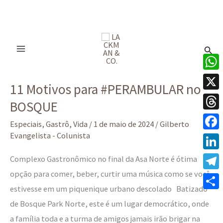
Ir
para
Pesq
o
conteúdo
11
What
11 Motivos para #PERAMBULAR no
Motivos
X
BOSQUE
para
Thre
#PERAMBULAR
Especiais
,
Gastrô
,
Vida
/
1 de maio de 2024
/
Gilberto
no
Evangelista - Colunista
Face
BOSQUE
Linke
Complexo Gastronômico no final da Asa Norte é ótima
opção para comer, beber, curtir uma música como se você
Tele
estivesse em um piquenique urbano descolado Batizado
Share
de Bosque Park Norte, este é um lugar democrático, onde
a família toda e a turma de amigos jamais irão brigar na