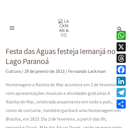
Ir
para
Pesq
o
conteúdo
Festa
What
Festa das Águas festeja Iemanjá no
das
X
Lago Paranoá
Águas
Thre
festeja
Cultura
/
29 de janeiro de 2023
/
Fernando Lackman
Iemanjá
Face
Homenagem a Rainha do Mar acontece em 2 de fevereiro
no
Linke
com apresentações musicais e atividades gratuitas A
Lago
Rainha do Mar, celebrada anualmente em todo o país,
Tele
Paranoá
como de costume, também ganhará uma homenagem em
Share
Brasília, em 2023. Dia 2 de fevereiro, a partir das 9h,
Iemanjá e Oxum, Mãe das Águas Doces, serão reverenciadas