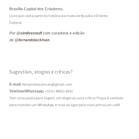
Brasília Capital dos Criadores.
Livro que conta parte da história da moda de Brasília e Distrito
Federal.
Por
@sindivestedf
com curadoria e edição
de
@fernandolackman
.
Sugestões, elogios e críticas?
fernandolackman@gmail.com
E-mail:
+55 61 98551 8301
Telefone/Whatsapp:
Tem uma pauta para sugerir, um elogio ou uma crítica? Fique à vontade
para mandar um WhatsApp, e-mail ou ligar para marcarmos um café!