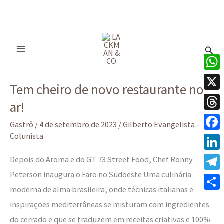
Ir
para
Pesq
o
conteúdo
Tem
What
Tem cheiro de novo restaurante no
cheiro
X
ar!
de
Thre
novo
Gastrô
/
4 de setembro de 2023
/
Gilberto Evangelista -
restaurante
Colunista
Face
no
Linke
Depois do Aroma e do GT 73 Street Food, Chef Ronny
ar!
Peterson inaugura o Faro no Sudoeste Uma culinária
Tele
moderna de alma brasileira, onde técnicas italianas e
Share
inspirações mediterrâneas se misturam com ingredientes
do cerrado e que se traduzem em receitas criativas e 100%