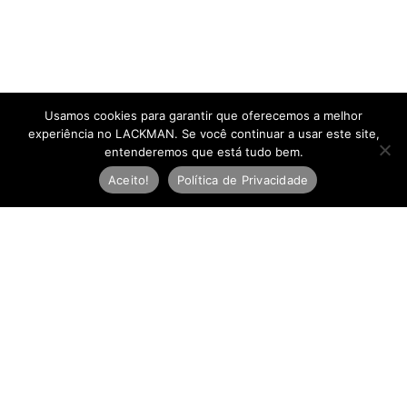
Usamos cookies para garantir que oferecemos a melhor
experiência no LACKMAN. Se você continuar a usar este site,
entenderemos que está tudo bem.
Aceito!
Política de Privacidade
Newsletter
E
-