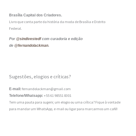
Brasília Capital dos Criadores.
Livro que conta parte da história da moda de Brasília e Distrito
Federal.
Por
@sindivestedf
com curadoria e edição
de
@fernandolackman
.
Sugestões, elogios e críticas?
fernandolackman@gmail.com
E-mail:
+55 61 98551 8301
Telefone/Whatsapp:
Tem uma pauta para sugerir, um elogio ou uma crítica? Fique à vontade
para mandar um WhatsApp, e-mail ou ligar para marcarmos um café!