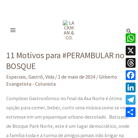
Ir
para
Pesq
o
conteúdo
11
What
11 Motivos para #PERAMBULAR no
Motivos
X
BOSQUE
para
Thre
#PERAMBULAR
Especiais
,
Gastrô
,
Vida
/
1 de maio de 2024
/
Gilberto
no
Evangelista - Colunista
Face
BOSQUE
Linke
Complexo Gastronômico no final da Asa Norte é ótima
opção para comer, beber, curtir uma música como se você
Tele
estivesse em um piquenique urbano descolado Batizado
Share
de Bosque Park Norte, este é um lugar democrático, onde
a família toda e a turma de amigos jamais irão brigar na