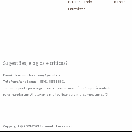
Perambulando
Marcas
Entrevistas
Sugestões, elogios e críticas?
E-mail:
fernandolackman@gmail.com
Telefone/Whatsapp:
+55 61 98551 8301
Tem uma pauta para sugerir, um elogio ou uma crítica? Fique à vontade
para mandar um WhatsApp, e-mail ou ligar para marcarmos um café!
Copyright © 2009-2023 Fernando Lackman.