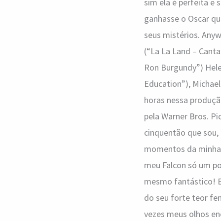
sim ela é perfeita e 
ganhasse o Oscar qu
seus mistérios. Anyw
(“La La Land – Canta
Ron Burgundy”) Hele
Education”), Michael
horas nessa produçã
pela Warner Bros. Pi
cinquentão que sou,
momentos da minha i
meu Falcon só um pou
mesmo fantástico! E 
do seu forte teor fem
vezes meus olhos en