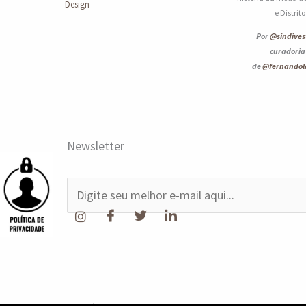
Design
e Distrit
Por
@sindives
curadoria
de
@fernando
Newsletter
E
-
m
a
i
l