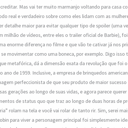
acreditar. Mas vai ter muito marmanjo voltando para casa c
odo real e verdadeiro sobre como eles lidam com as mulher
r detalhe maior para evitar qualquer tipo de spoiler (uma ve
milhão de vídeos, entre eles o trailer oficial de Barbie), fo
a enorme diferença no filme e que vão te cativar já nos pr
e se movimentar como uma boneca, por exemplo. Digo isso
 que metafórica, dá a dimensão exata da revolução que foi 
no ano de 1959. Inclusive, a empresa de brinquedos america
magem perfeccionista de que seu produto de maior sucesso
as gerações ao longo de suas vidas, e agora parece querer
entos de status quo que traz ao longo de duas horas de pr
ria” rolam na tela e você vai rolar de tanto rir. Sim, serei m
bin para viver a personagem principal foi simplesmente ideal.