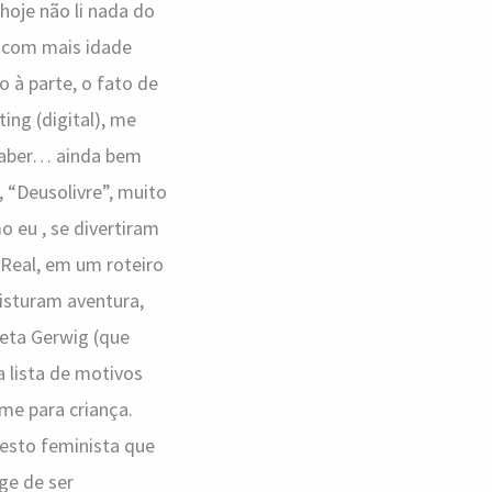
 hoje não li nada do
s com mais idade
 à parte, o fato de
ng (digital), me
 saber… ainda bem
, “Deusolivre”, muito
 eu , se divertiram
 Real, em um roteiro
misturam aventura,
reta Gerwig (que
 lista de motivos
lme para criança.
esto feminista que
ge de ser