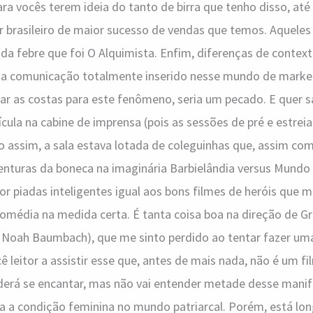
ara vocês terem ideia do tanto de birra que tenho disso, até
r brasileiro de maior sucesso de vendas que temos. Aquele
 febre que foi O Alquimista. Enfim, diferenças de contexto
 da comunicação totalmente inserido nesse mundo de marketi
rar as costas para este fenômeno, seria um pecado. E quer
lícula na cabine de imprensa (pois as sessões de pré e estreia
 assim, a sala estava lotada de coleguinhas que, assim como
enturas da boneca na imaginária Barbielândia versus Mundo
r piadas inteligentes igual aos bons filmes de heróis que 
comédia na medida certa. É tanta coisa boa na direção de G
m Noah Baumbach), que me sinto perdido ao tentar fazer uma
 leitor a assistir esse que, antes de mais nada, não é um fi
derá se encantar, mas não vai entender metade desse manif
a a condição feminina no mundo patriarcal. Porém, está lon