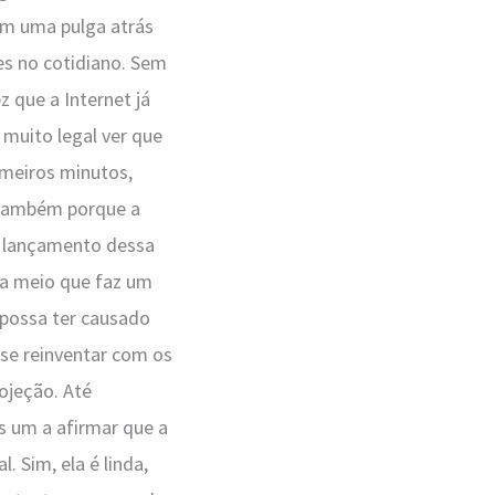
om uma pulga atrás
es no cotidiano. Sem
z que a Internet já
i muito legal ver que
imeiros minutos,
 também porque a
o lançamento dessa
na meio que faz um
 possa ter causado
 se reinventar com os
ojeção. Até
ais um a afirmar que a
 Sim, ela é linda,