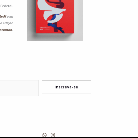
o Federal.
tedf
com
 e edição
lackman
.
Inscreva-se