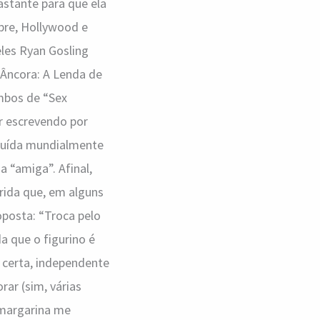
bastante para que ela
pre, Hollywood e
eles Ryan Gosling
 Âncora: A Lenda de
mbos de “Sex
ar escrevendo por
ibuída mundialmente
 “amiga”. Afinal,
rida que, em alguns
posta: “Troca pelo
a que o figurino é
a certa, independente
rar (sim, várias
 margarina me