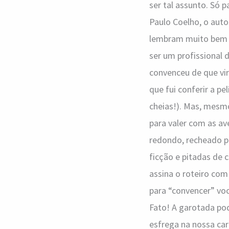
ser tal assunto. Só p
Paulo Coelho, o auto
lembram muito bem da
ser um profissional
convenceu de que vi
que fui conferir a pe
cheias!). Mas, mesmo
para valer com as av
redondo, recheado po
ficção e pitadas de 
assina o roteiro co
para “convencer” você
Fato! A garotada po
esfrega na nossa car