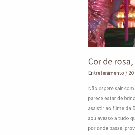
“roxo
soco
na
cara”!
Cor de rosa,
Entretenimento
/
20
Não espere sair com 
parece estar de brinc
assistir ao filme da
sou avesso a tudo q
por onde passa, pro