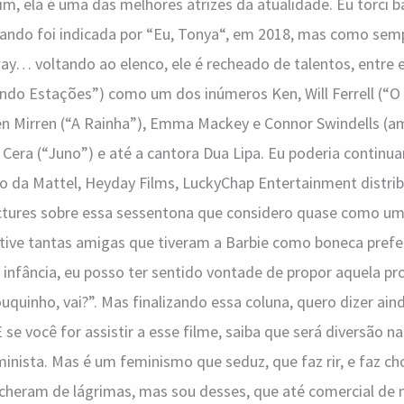
sim, ela é uma das melhores atrizes da atualidade. Eu torci 
ando foi indicada por “Eu, Tonya“, em 2018, mas como sem
ay… voltando ao elenco, ele é recheado de talentos, entre 
ndo Estações”) como um dos inúmeros Ken, Will Ferrell (“O
n Mirren (“A Rainha”), Emma Mackey e Connor Swindells (a
 Cera (“Juno”) e até a cantora Dua Lipa. Eu poderia continu
o da Mattel, Heyday Films, LuckyChap Entertainment distr
ctures sobre essa sessentona que considero quase como uma
 tive tantas amigas que tiveram a Barbie como boneca prefe
nfância, eu posso ter sentido vontade de propor aquela pro
quinho, vai?”. Mas finalizando essa coluna, quero dizer aind
se você for assistir a esse filme, saiba que será diversão n
inista. Mas é um feminismo que seduz, que faz rir, e faz cho
cheram de lágrimas, mas sou desses, que até comercial de