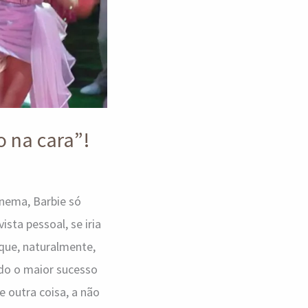
o na cara”!
inema, Barbie só
sta pessoal, se iria
rque, naturalmente,
do o maior sucesso
 outra coisa, a não