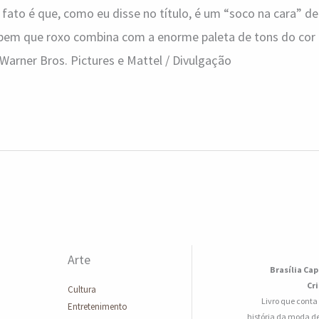
 fato é que, como eu disse no título, é um “soco na cara” de
a bem que roxo combina com a enorme paleta de tons do cor 
arner Bros. Pictures e Mattel / Divulgação
Arte
Brasília Cap
Cr
Cultura
Livro que conta
Entretenimento
história da moda de