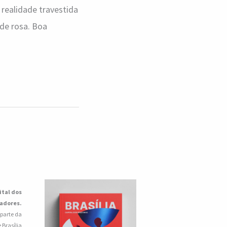
 realidade travestida
de rosa. Boa
ital dos
iadores.
 parte da
 Brasília