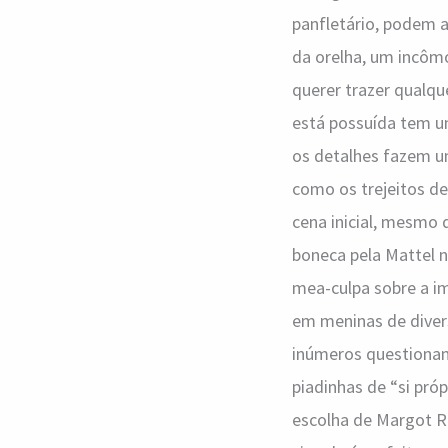
panfletário, podem 
da orelha, um incôm
querer trazer qualque
está possuída tem um 
os detalhes fazem um
como os trejeitos d
cena inicial, mesmo
boneca pela Mattel 
mea-culpa sobre a i
em meninas de divers
inúmeros questionam
piadinhas de “si próp
escolha de Margot Ro