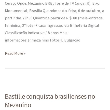
Cerato Onde: Mezanino BRB, Torre de TV (andar R), Eixo
Monumental, Brasília Quando: sexta-feira, 6 de outubro, a
partir das 23h30 Quanto: a partir de R＄ 80 (meia-entrada
feminina, 2º lote) + taxa Ingressos: via Bilheteria Digital
Classificação indicativa: 18 anos Mais
informações: @meza.nino Fotos: Divulgação
Read More »
Bastille
conquista
Bastille conquista brasilienses no
brasilienses
Mezanino
no