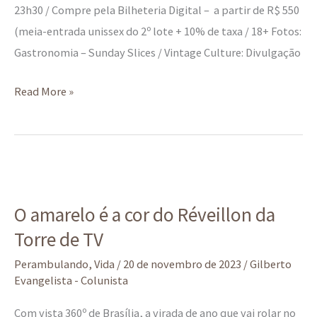
23h30 / Compre pela Bilheteria Digital – a partir de R$ 550
(meia-entrada unissex do 2º lote + 10% de taxa / 18+ Fotos:
Gastronomia – Sunday Slices / Vintage Culture: Divulgação
Read More »
O
amarelo
O amarelo é a cor do Réveillon da
é
Torre de TV
a
cor
Perambulando
,
Vida
/
20 de novembro de 2023
/
Gilberto
do
Evangelista - Colunista
Réveillon
Com vista 360º de Brasília, a virada de ano que vai rolar no