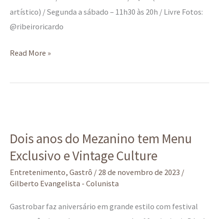
artístico) / Segunda a sábado – 11h30 às 20h / Livre Fotos:
@ribeiroricardo
Read More »
Dois
anos
Dois anos do Mezanino tem Menu
do
Exclusivo e Vintage Culture
Mezanino
tem
Entretenimento
,
Gastrô
/
28 de novembro de 2023
/
Menu
Gilberto Evangelista - Colunista
Exclusivo
Gastrobar faz aniversário em grande estilo com festival
e