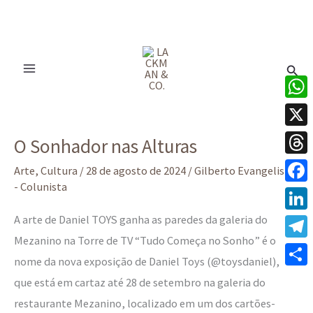
Ir
para
Pesq
o
conteúdo
O
What
Sonhador
X
O Sonhador nas Alturas
nas
Thre
Alturas
Arte
,
Cultura
/
28 de agosto de 2024
/
Gilberto Evangelista
- Colunista
Face
A arte de Daniel TOYS ganha as paredes da galeria do
Linke
Mezanino na Torre de TV “Tudo Começa no Sonho” é o
Tele
nome da nova exposição de Daniel Toys (@toysdaniel),
Share
que está em cartaz até 28 de setembro na galeria do
restaurante Mezanino, localizado em um dos cartões-