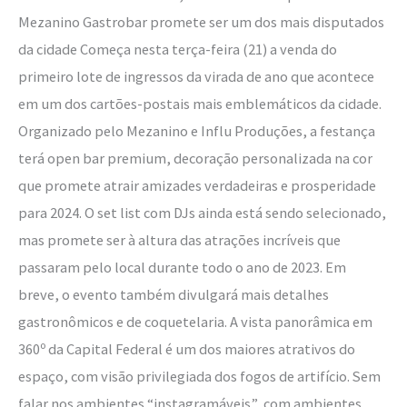
da
Mezanino Gastrobar promete ser um dos mais disputados
Torre
da cidade Começa nesta terça-feira (21) a venda do
de
primeiro lote de ingressos da virada de ano que acontece
TV
em um dos cartões-postais mais emblemáticos da cidade.
Organizado pelo Mezanino e Influ Produções, a festança
terá open bar premium, decoração personalizada na cor
que promete atrair amizades verdadeiras e prosperidade
para 2024. O set list com DJs ainda está sendo selecionado,
mas promete ser à altura das atrações incríveis que
passaram pelo local durante todo o ano de 2023. Em
breve, o evento também divulgará mais detalhes
gastronômicos e de coquetelaria. A vista panorâmica em
360º da Capital Federal é um dos maiores atrativos do
espaço, com visão privilegiada dos fogos de artifício. Sem
falar nos ambientes “instagramáveis”, com ambientes