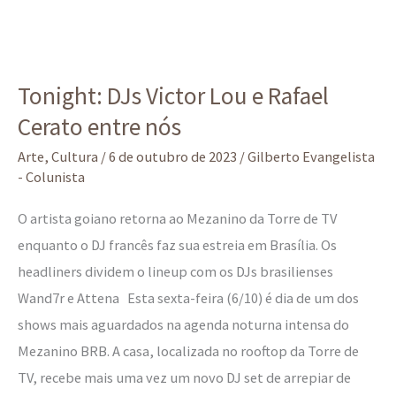
Tonight:
DJs
Tonight: DJs Victor Lou e Rafael
Victor
Cerato entre nós
Lou
e
Arte
,
Cultura
/
6 de outubro de 2023
/
Gilberto Evangelista
Rafael
- Colunista
Cerato
O artista goiano retorna ao Mezanino da Torre de TV
entre
enquanto o DJ francês faz sua estreia em Brasília. Os
nós
headliners dividem o lineup com os DJs brasilienses
Wand7r e Attena Esta sexta-feira (6/10) é dia de um dos
shows mais aguardados na agenda noturna intensa do
Mezanino BRB. A casa, localizada no rooftop da Torre de
TV, recebe mais uma vez um novo DJ set de arrepiar de