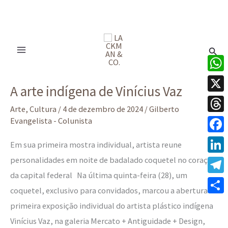
Ir
para
Pesq
o
conteúdo
A
What
A arte indígena de Vinícius Vaz
arte
X
indígena
Arte
,
Cultura
/
4 de dezembro de 2024
/
Gilberto
Thre
Evangelista - Colunista
de
Vinícius
Face
Em sua primeira mostra individual, artista reune
Vaz
personalidades em noite de badalado coquetel no coração
Linke
da capital federal Na última quinta-feira (28), um
Tele
coquetel, exclusivo para convidados, marcou a abertura da
Share
primeira exposição individual do artista plástico indígena
Vinícius Vaz, na galeria Mercato + Antiguidade + Design,