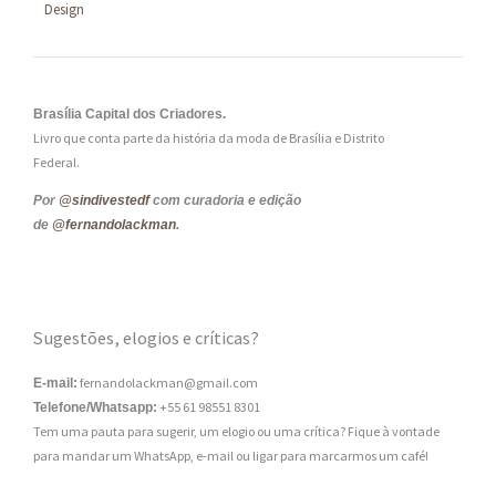
Design
Brasília Capital dos Criadores.
Livro que conta parte da história da moda de Brasília e Distrito
Federal.
Por
@sindivestedf
com curadoria e edição
de
@fernandolackman
.
Sugestões, elogios e críticas?
fernandolackman@gmail.com
E-mail:
+55 61 98551 8301
Telefone/Whatsapp:
Tem uma pauta para sugerir, um elogio ou uma crítica? Fique à vontade
para mandar um WhatsApp, e-mail ou ligar para marcarmos um café!