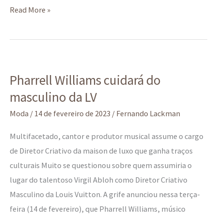
Read More »
Pharrell
Pharrell Williams cuidará do
Williams
masculino da LV
cuidará
do
Moda
/
14 de fevereiro de 2023
/
Fernando Lackman
masculino
Multifacetado, cantor e produtor musical assume o cargo
da
de Diretor Criativo da maison de luxo que ganha traços
LV
culturais Muito se questionou sobre quem assumiria o
lugar do talentoso Virgil Abloh como Diretor Criativo
Masculino da Louis Vuitton. A grife anunciou nessa terça-
feira (14 de fevereiro), que Pharrell Williams, músico