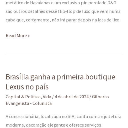
metálico de Havaianas e um exclusivo pin perolado D&G
são outros detalhes desse flip-flop de luxo que vem numa
caixa que, certamente, não irá parar depois na lata de lixo.
Read More »
Brasília
Brasília ganha a primeira boutique
ganha
Lexus no país
a
primeira
Capital & Política
,
Vida
/
4 de abril de 2024
/
Gilberto
boutique
Evangelista - Colunista
Lexus
A concessionária, localizada no SIA, conta com arquitetura
no
moderna, decoração elegante e oferece serviços