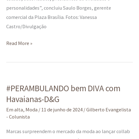
personalidades”, concluiu Saulo Borges, gerente
comercial da Plaza Brasília. Fotos: Vanessa
Castro/Divulgação
Read More »
#PERAMBULANDO
#PERAMBULANDO bem DIVA com
bem
Havaianas-D&G
DIVA
com
Em alta
,
Moda
/
11 de junho de 2024
/
Gilberto Evangelista
Havaianas-
- Colunista
D&G
Marcas surpreendem o mercado da moda ao lançar collab