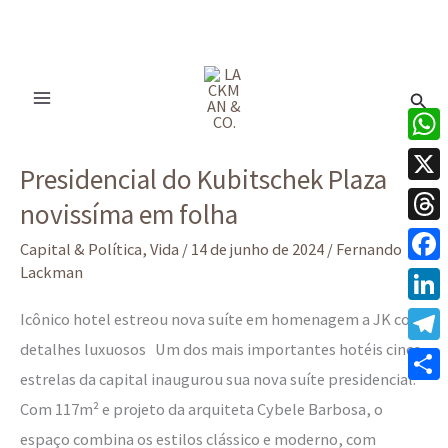
Ir
para
Pesq
o
conteúdo
Presidencial
What
Presidencial do Kubitschek Plaza
do
X
novissíma em folha
Kubitschek
Thre
Plaza
Capital & Política
,
Vida
/
14 de junho de 2024
/
Fernando
novissíma
Lackman
Face
em
Linke
Icônico hotel estreou nova suíte em homenagem a JK com
folha
detalhes luxuosos Um dos mais importantes hotéis cinco
Tele
estrelas da capital inaugurou sua nova suíte presidencial.
Share
Com 117m² e projeto da arquiteta Cybele Barbosa, o
espaço combina os estilos clássico e moderno, com