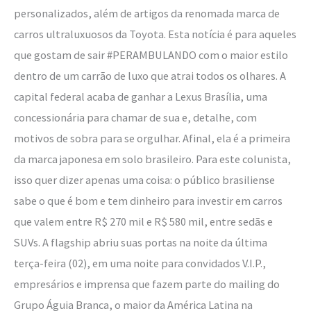
país
personalizados, além de artigos da renomada marca de
carros ultraluxuosos da Toyota. Esta notícia é para aqueles
que gostam de sair #PERAMBULANDO com o maior estilo
dentro de um carrão de luxo que atrai todos os olhares. A
capital federal acaba de ganhar a Lexus Brasília, uma
concessionária para chamar de sua e, detalhe, com
motivos de sobra para se orgulhar. Afinal, ela é a primeira
da marca japonesa em solo brasileiro. Para este colunista,
isso quer dizer apenas uma coisa: o público brasiliense
sabe o que é bom e tem dinheiro para investir em carros
que valem entre R$ 270 mil e R$ 580 mil, entre sedãs e
SUVs. A flagship abriu suas portas na noite da última
terça-feira (02), em uma noite para convidados V.I.P.,
empresários e imprensa que fazem parte do mailing do
Grupo Águia Branca, o maior da América Latina na