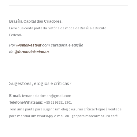
Brasília Capital dos Criadores.
Livro que conta parte da história da moda de Brasília e Distrito
Federal.
Por
@sindivestedf
com curadoria e edição
de
@fernandolackman
.
Sugestões, elogios e críticas?
fernandolackman@gmail.com
E-mail:
+55 61 98551 8301
Telefone/Whatsapp:
Tem uma pauta para sugerir, um elogio ou uma crítica? Fique à vontade
para mandar um WhatsApp, e-mail ou ligar para marcarmos um café!