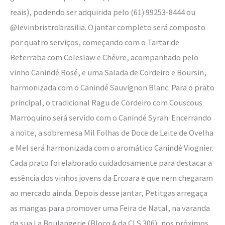
reais), podendo ser adquirida pelo (61) 99253-8444 ou
@levinbristrobrasilia. O jantar completo será composto
por quatro serviços, começando com o Tartar de
Beterraba com Coleslaw e Chévre, acompanhado pelo
vinho Canindé Rosé, e uma Salada de Cordeiro e Boursin,
harmonizada com o Canindé Sauvignon Blanc. Para o prato
principal, o tradicional Ragu de Cordeiro com Couscous
Marroquino será servido com o Canindé Syrah. Encerrando
a noite, a sobremesa Mil Folhas de Doce de Leite de Ovelha
e Mel será harmonizada com o aromático Canindé Viognier.
Cada prato foi elaborado cuidadosamente para destacar a
essência dos vinhos jovens da Ercoara e que nem chegaram
ao mercado ainda. Depois desse jantar, Petitgas arregaça
as mangas para promover uma Feira de Natal, na varanda
da sua La Boulangerie (Bloco A da CLS 306), nos próximos