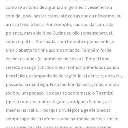
como se a nonna de alguma amigo meu tivesse feito a
comida, pois, nestes casos, até coisas que eu não como, eu
arrisco levar à boca. Por exemplo, não sou da turma da
polenta, mas a do Nino Cucina eu não somente provei,
como repeti… Gratinada, com fonduta e gema mole, e
uma ciabatta fofinha acompanhando. Também foi de
encher os olhos (e lamber os beiços) o Il Polpettone,
servido ao sugo (um dos meus molhos preferidos quando
bem feito), acompanhado de tagliolini al dente e, creio eu,
passado na manteiga. Foi o melhor da mesa, todo mundo
roubou um pedaço. No quesito sobremesa, o Tiramisù
(que já comi em muitos lugares, obrigado Senhor, até
mesmo na Itália… porque privilégios a gente precisa
sempre agradecer) oferecia uma harmonia perfeita entre
os sabores de café, mascarpone e cacau. Pode parecer