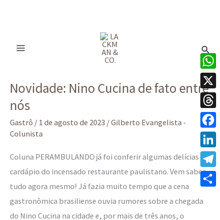
Ir
para
Pesq
o
conteúdo
Novidade:
What
Novidade: Nino Cucina de fato entre
Nino
X
nós
Cucina
Thre
de
Gastrô
/
1 de agosto de 2023
/
Gilberto Evangelista -
fato
Colunista
Face
entre
Linke
Coluna PERAMBULANDO já foi conferir algumas delícias do
nós
cardápio do incensado restaurante paulistano. Vem saber
Tele
tudo agora mesmo! Já fazia muito tempo que a cena
Share
gastronômica brasiliense ouvia rumores sobre a chegada
do Nino Cucina na cidade e, por mais de três anos, o