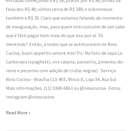
entradas começando a R$ 26; pratos por R$ 56; drinks na
faixa dos R$ 40; vinhos cerca de R$ 180; e sobremesas
também a R$ 26. Claro que estamos falando do momento
de inauguração, mas, para quem tem costume de sair sabe
que é fácil pagar bem mais do que isso por aí. Tô
mentindo? Então, a todos que se aventurarem no Nino
Cucina, buon appetito amore mio! P.s.: Na foto de capa La
Carbonara (spaghetti, ovo caipira, pancetta, pimenta-do-
reino e pecorino com adição de trufas negras) Serviço:
Nino Cucina – Brasília CLS 403, Bloco D, Loja 34, Asa Sul
Mais informações: (11) 3368-6863 ou @ninocucina Fotos:
Instagram @ninocucina
Read More »