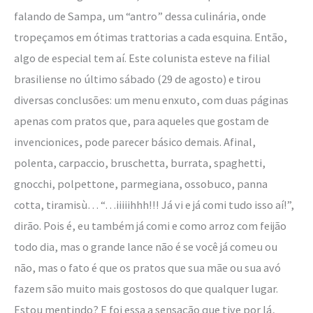
falando de Sampa, um “antro” dessa culinária, onde
tropeçamos em ótimas trattorias a cada esquina. Então,
algo de especial tem aí. Este colunista esteve na filial
brasiliense no último sábado (29 de agosto) e tirou
diversas conclusões: um menu enxuto, com duas páginas
apenas com pratos que, para aqueles que gostam de
invencionices, pode parecer básico demais. Afinal,
polenta, carpaccio, bruschetta, burrata, spaghetti,
gnocchi, polpettone, parmegiana, ossobuco, panna
cotta, tiramisù… “…iiiiihhh!!! Já vi e já comi tudo isso aí!”,
dirão. Pois é, eu também já comi e como arroz com feijão
todo dia, mas o grande lance não é se você já comeu ou
não, mas o fato é que os pratos que sua mãe ou sua avó
fazem são muito mais gostosos do que qualquer lugar.
Estou mentindo? E foi essa a sensação que tive por lá,