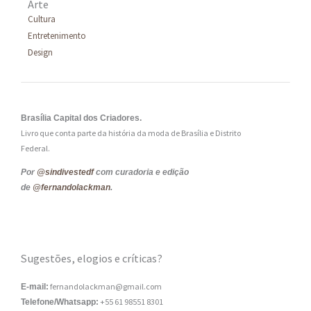
Arte
Cultura
Entretenimento
Design
Brasília Capital dos Criadores.
Livro que conta parte da história da moda de Brasília e Distrito
Federal.
Por
@sindivestedf
com curadoria e edição
de
@fernandolackman
.
Sugestões, elogios e críticas?
fernandolackman@gmail.com
E-mail:
+55 61 98551 8301
Telefone/Whatsapp: