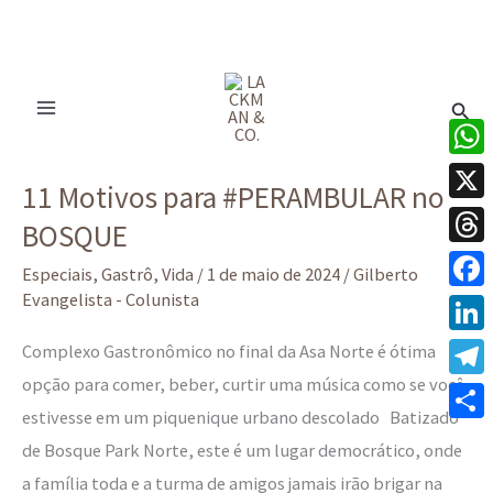
Ir
para
Pesq
o
conteúdo
11
What
11 Motivos para #PERAMBULAR no
Motivos
X
BOSQUE
para
Thre
#PERAMBULAR
Especiais
,
Gastrô
,
Vida
/
1 de maio de 2024
/
Gilberto
no
Evangelista - Colunista
Face
BOSQUE
Linke
Complexo Gastronômico no final da Asa Norte é ótima
opção para comer, beber, curtir uma música como se você
Tele
estivesse em um piquenique urbano descolado Batizado
Share
de Bosque Park Norte, este é um lugar democrático, onde
a família toda e a turma de amigos jamais irão brigar na