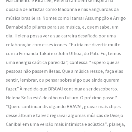
Nascimento e Rita Lee, Helena também se inspira na
ousadia de artistas como Madonna e nas vanguardas da
música brasileira. Nomes como Itamar Assumpção e Arrigo
Barnabé são pilares para sua música, e, quem sabe, um
dia, Helena possa ver a sua carreira desafiada por uma
colaboração com esses ícones. “Eu iria me divertir muito
com a Fernanda Takai e o John Ulhoa, do Pato Fu, temos
uma energia caótica parecida”, confessa. “Espero que as
pessoas não passem ilesas. Que a música ressoe, faça elas
sentir, lembrar, ou pensar sobre algo que ainda querem
fazer.” À medida que BRAVA! continua a ser descoberto,
Helena Sofia está de olho no futuro. O próximo passo?
“Quero continuar divulgando BRAVA!, gravar mais clipes
desse álbum e talvez regravar algumas músicas de Desejo
Canibal em uma versão mais intimista e acústica”, planeja,