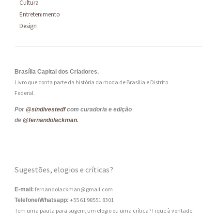
Cultura
Entretenimento
Design
Brasília Capital dos Criadores.
Livro que conta parte da história da moda de Brasília e Distrito
Federal.
Por
@sindivestedf
com curadoria e edição
de
@fernandolackman
.
Sugestões, elogios e críticas?
fernandolackman@gmail.com
E-mail:
+55 61 98551 8301
Telefone/Whatsapp:
Tem uma pauta para sugerir, um elogio ou uma crítica? Fique à vontade