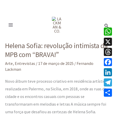
Ir
para
Pesq
o
conteúdo
Helena
What
Helena Sofia: revolução intimista da
Sofia:
X
MPB com “BRAVA!”
revolução
Thre
intimista
Arte
,
Entrevistas
/
17 de março de 2025
/
Fernando
da
Lackman
Face
MPB
Linke
Novo álbum teve processo criativo em residência artística
com
realizada em Palermo, na Sicília, em 2018, onde as ruas da
Tele
“BRAVA!”
cidade e os encontros casuais com pessoas se
Share
transformaram em melodias e letras A música sempre foi
uma força que desafiou as certezas de Helena Sofia.