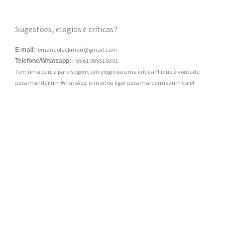
Sugestões, elogios e críticas?
fernandolackman@gmail.com
E-mail:
+55 61 98551 8301
Telefone/Whatsapp:
Tem uma pauta para sugerir, um elogio ou uma crítica? Fique à vontade
para mandar um WhatsApp, e-mail ou ligar para marcarmos um café!