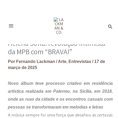
Ir
para
Pesq
o
conteúdo
Helena Sofia: revolução intimista
da MPB com “BRAVA!”
Por
Fernando Lackman
/
Arte
,
Entrevistas
/
17 de
março de 2025
Novo álbum teve processo criativo em residência
artística realizada em Palermo, na Sicília, em 2018,
onde as ruas da cidade e os encontros casuais com
pessoas se transformaram em melodias e letras
A música sempre foi uma força que desafiou as certezas