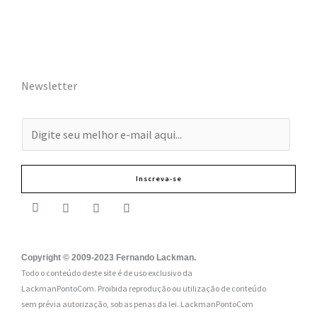
Newsletter
E
-
m
Inscreva-se
a
i
l
:
Copyright © 2009-2023 Fernando Lackman.
Todo o conteúdo deste site é de uso exclusivo da
*
LackmanPontoCom. Proibida reprodução ou utilização de conteúdo
sem prévia autorização, sob as penas da lei.
LackmanPontoCom