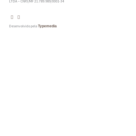
LTDA – CNPJ/MF 21.789.989/0001-34
Desenvolvido pela
Typemedia