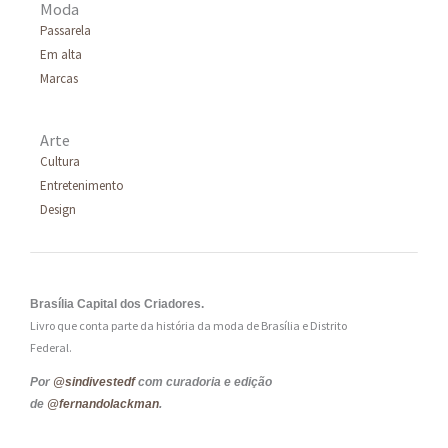
Moda
Passarela
Em alta
Marcas
Arte
Cultura
Entretenimento
Design
Brasília Capital dos Criadores.
Livro que conta parte da história da moda de Brasília e Distrito
Federal.
Por
@sindivestedf
com curadoria e edição
de
@fernandolackman
.