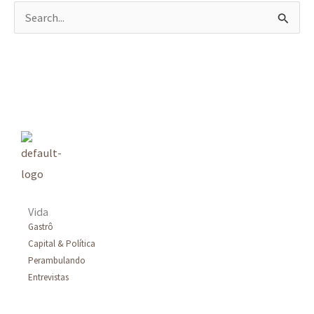
P
e
s
q
u
i
s
a
r
Vida
p
Gastrô
Capital & Política
o
Perambulando
r
Entrevistas
: