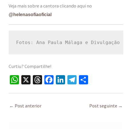
Veja mais sobre a cantora clicando aqui no
@helenasofiaoficial
Fotos: Ana Paula Málaga e Divulgação
Curtiu? Compartilhe!
W
X
T
Fa
Li
Te
S
h
hr
ce
n
le
h
at
ea
b
ke
gr
ar
sA
ds
o
dI
a
e
←
Post anterior
Post seguinte
→
p
o
n
m
p
k