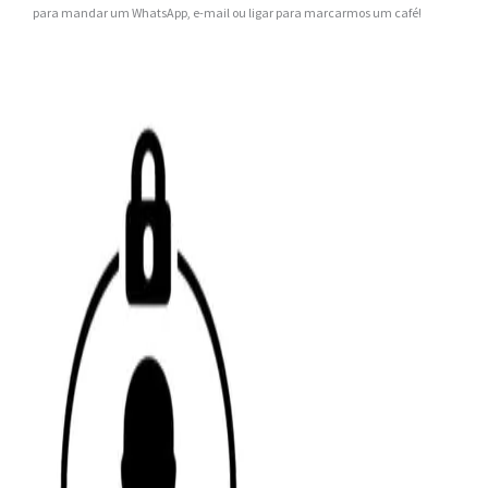
para mandar um WhatsApp, e-mail ou ligar para marcarmos um café!