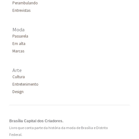
Perambulando
r
Entrevistas
:
Moda
Passarela
Em alta
Marcas
Arte
Cultura
Entretenimento
Design
Brasília Capital dos Criadores.
Livro que conta parte da história da moda de Brasília e Distrito
Federal.