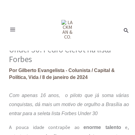
Ir
para
Pesq
o
conteúdo
Under 30: Pedro Clerot na lista
Forbes
Por
Gilberto Evangelista - Colunista
/
Capital &
Política
,
Vida
/
8 de janeiro de 2024
Com apenas 16 anos, o piloto que já soma várias
conquistas, dá mais um motivo de orgulho a Brasília ao
entrar para a seleta lista Forbes Under 30
A pouca idade contrapõe ao
e,
enorme talento