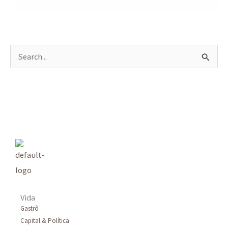
P
e
s
q
u
i
s
a
r
Vida
p
Gastrô
Capital & Política
o