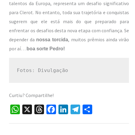
talentos da Europa, representa um desafio significativo
para Clerot. No entanto, toda sua trajetória e conquistas
sugerem que ele está mais do que preparado para
enfrentar os desafios desta nova etapa com confiança.
Se
depender da
, muitos prêmios ainda virão
nossa torcida
por aí…
boa sorte Pedro!
Fotos: Divulgação
Curtiu? Compartilhe!
W
X
T
Fa
Li
Te
S
h
hr
ce
n
le
h
at
ea
b
ke
gr
ar