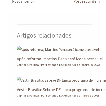
sA
ds
o
dI
a
e
←
Post anterior
Post seguinte
→
p
o
n
m
p
k
Artigos relacionados
Após reforma, Martins Pena será ícone acessível
Capital & Política
/ Por
Fernando Lackman
/
31 de janeiro de 2023
Vestir Brasília: Sebrae DF lança programa de incr
Capital & Política
/ Por
Fernando Lackman
/
27 de março de 2023