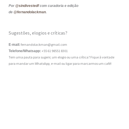
Por
@sindivestedf
com curadoria e edição
de
@fernandolackman
.
Sugestões, elogios e críticas?
fernandolackman@gmail.com
E-mail:
+55 61 98551 8301
Telefone/Whatsapp:
Tem uma pauta para sugerir, um elogio ou uma crítica? Fique à vontade
para mandar um WhatsApp, e-mail ou ligar para marcarmos um café!