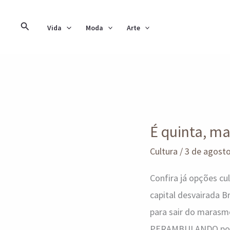
Ir
para
Pesquisar
Vida
Moda
Arte
o
conteúdo
É
quinta,
É quinta, ma
mas
já
Cultura
/
3 de agost
pode
Confira já opções c
programar
capital desvairada B
o
para sair do marasmo
finde
PERAMBULANDO por aí