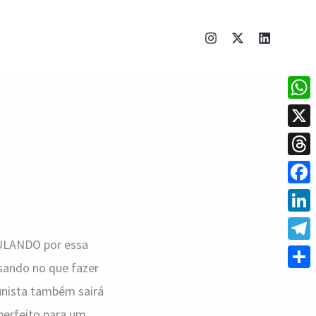
What
X
Thre
Face
Linke
BULANDO por essa
Tele
nsando no que fazer
Shar
unista também sairá
perfeito para um