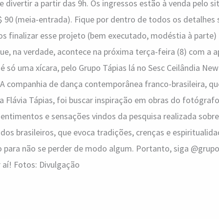
 divertir a partir das 9h. Os ingressos estão à venda pelo si
$ 90 (meia-entrada). Fique por dentro de todos os detalhes
 finalizar esse projeto (bem executado, modéstia à parte) 
ue, na verdade, acontece na próxima terça-feira (8) com a 
é só uma xícara, pelo Grupo Tápias lá no Sesc Ceilândia New
 A companhia de dança contemporânea franco-brasileira, 
na Flávia Tápias, foi buscar inspiração em obras do fotógraf
entimentos e sensações vindos da pesquisa realizada sobre
dos brasileiros, que evoca tradições, crenças e espiritualid
o para não se perder de modo algum. Portanto, siga @grupo
í! Fotos: Divulgação