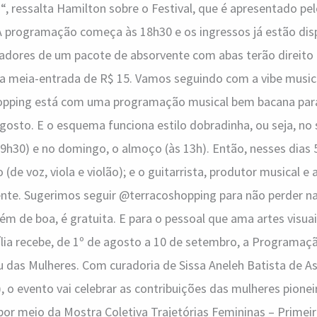
!“, ressalta Hamilton sobre o Festival, que é apresentado pel
. A programação começa às 18h30 e os ingressos já estão disp
Doadores de um pacote de absorvente com abas terão direito
 da meia-entrada de R$ 15. Vamos seguindo com a vibe musi
opping está com uma programação musical bem bacana para
osto. E o esquema funciona estilo dobradinha, ou seja, no
19h30) e no domingo, o almoço (às 13h). Então, nesses dias 5
o (de voz, viola e violão); e o guitarrista, produtor musical e
ente. Sugerimos seguir @terracoshopping para não perder n
m de boa, é gratuita. E para o pessoal que ama artes visuais
sília recebe, de 1º de agosto a 10 de setembro, a Programaçã
 das Mulheres. Com curadoria de Sissa Aneleh Batista de As
 o evento vai celebrar as contribuições das mulheres pionei
a por meio da Mostra Coletiva Trajetórias Femininas – Primei