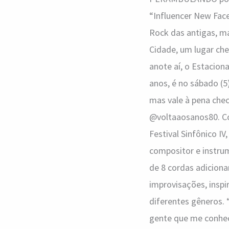
“Influencer New Fac
Rock das antigas, ma
Cidade, um lugar che
anote aí, o Estacion
anos, é no sábado (5
mas vale à pena chec
@voltaaosanos80. Co
Festival Sinfônico IV
compositor e instrum
de 8 cordas adicion
improvisações, inspi
diferentes gêneros. 
gente que me conhec