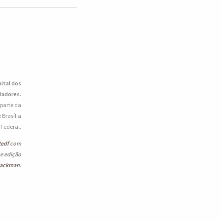
pital dos
iadores.
 parte da
 Brasília
o Federal.
tedf
com
 e edição
lackman
.