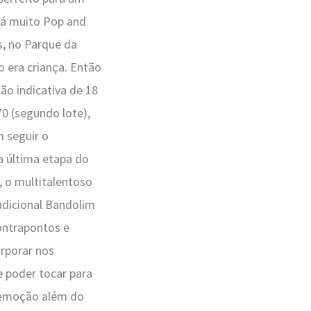
rá muito Pop and
s, no Parque da
o era criança. Então
ão indicativa de 18
70 (segundo lote),
m seguir o
a última etapa do
), o multitalentoso
adicional Bandolim
ontrapontos e
orporar nos
e poder tocar para
 emoção além do