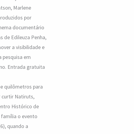
atson, Marlene
produzidos por
cinema documentário
as de Edileuza Penha,
ver a visibilidade e
da pesquisa em
no. Entrada gratuita
e quilômetros para
curtir Natiruts,
entro Histórico de
 família o evento
(6), quando a