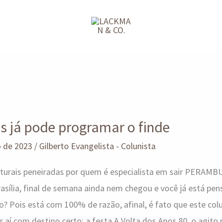
s já pode programar o finde
o de 2023
/
Gilberto Evangelista - Colunista
ulturais peneiradas por quem é especialista em sair PERAM
rasília, final de semana ainda nem chegou e você já está pe
? Pois está com 100% de razão, afinal, é fato que este col
 com destino certo: a festa A Volta dos Anos 80, o agito 