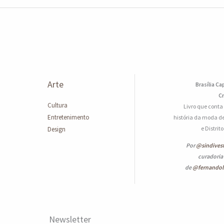
Arte
Brasília Ca
Cr
Cultura
Livro que conta
Entretenimento
história da moda de
e Distrit
Design
Por
@sindives
curadoria
de
@fernando
Newsletter