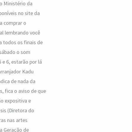
o Ministério da
oníveis no site da
 a comprar o
cal lembrando você
 todos os finais de
 sábado o som
 e 6, estarão por lá
 arranjador Kadu
adica de nada da
, fica o aviso de que
o expositiva e
sis (Diretora do
ras nas artes
ra Geração de