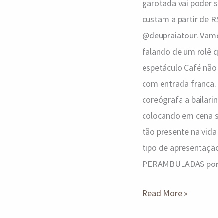
garotada vai poder se
custam a partir de R
@deupraiatour. Vamos
falando de um rolê q
espetáculo Café não 
com entrada franca.
coreógrafa a bailari
colocando em cena s
tão presente na vida 
tipo de apresentaçã
PERAMBULADAS por a
Read More »