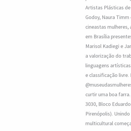
Artistas Plásticas d
Godoy, Naura Timm e
cineastas mulheres,
em Brasília presente
Marisol Kadiegi e Ja
a valorização do tra
linguagens artística
e classificação livr
@museudasmulheres_o
curtir uma boa farra.
3030, Bloco Eduardo 
Pirenópolis). Unindo
multicultural começa 