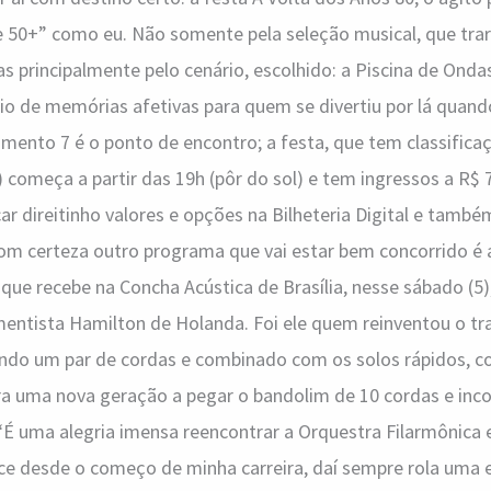
e 50+” como eu. Não somente pela seleção musical, que tra
s principalmente pelo cenário, escolhido: a Piscina de Onda
io de memórias afetivas para quem se divertiu por lá quand
amento 7 é o ponto de encontro; a festa, que tem classificaç
) começa a partir das 19h (pôr do sol) e tem ingressos a R$ 
ar direitinho valores e opções na Bilheteria Digital e també
m certeza outro programa que vai estar bem concorrido é 
, que recebe na Concha Acústica de Brasília, nesse sábado (5
entista Hamilton de Holanda. Foi ele quem reinventou o tr
ando um par de cordas e combinado com os solos rápidos, c
ra uma nova geração a pegar o bandolim de 10 cordas e inc
“É uma alegria imensa reencontrar a Orquestra Filarmônica 
e desde o começo de minha carreira, daí sempre rola uma