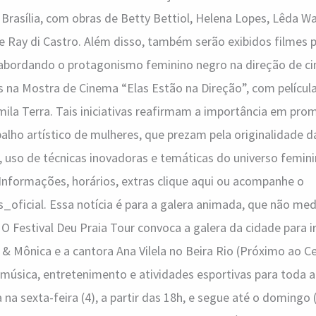
e Brasília, com obras de Betty Bettiol, Helena Lopes, Lêda W
 Ray di Castro. Além disso, também serão exibidos filmes 
 abordando o protagonismo feminino negro na direção de 
s na Mostra de Cinema “Elas Estão na Direção”, com películ
mila Terra. Tais iniciativas reafirmam a importância em promo
balho artístico de mulheres, que prezam pela originalidade 
s, uso de técnicas inovadoras e temáticas do universo femini
e. Informações, horários, extras clique aqui ou acompanhe o
ficial. Essa notícia é para a galera animada, que não med
 O Festival Deu Praia Tour convoca a galera da cidade para ir 
& Mônica e a cantora Ana Vilela no Beira Rio (Próximo ao C
 música, entretenimento e atividades esportivas para toda a
na sexta-feira (4), a partir das 18h, e segue até o domingo 