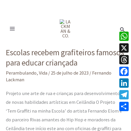
Ir
para
Pesq
o
conteúdo
Escolas
What
Escolas recebem grafiteiros famosos
recebem
X
para educar criançada
grafiteiros
Thre
famosos
Perambulando
,
Vida
/
25 de julho de 2023
/
Fernando
para
Lackman
Face
educar
Linke
Projeto une arte de rua e crianças para desenvolvimento
criançada
de novas habilidades artísticas em Ceilândia O Projeto
Tele
‘Tem Graffiti na minha Escola’ do artista Fernando Elom e
Share
do parceiro Rivas amantes do Hip Hop e moradores da
Ceilândia teve início este ano com oficinas de graffiti para