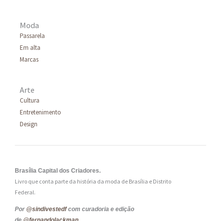
Moda
Passarela
Em alta
Marcas
Arte
Cultura
Entretenimento
Design
Brasília Capital dos Criadores.
Livro que conta parte da história da moda de Brasília e Distrito
Federal.
Por
@sindivestedf
com curadoria e edição
de
@fernandolackman
.