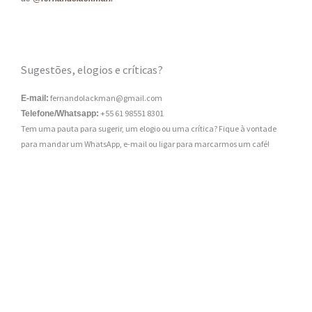
Sugestões, elogios e críticas?
fernandolackman@gmail.com
E-mail:
+55 61 98551 8301
Telefone/Whatsapp:
Tem uma pauta para sugerir, um elogio ou uma crítica? Fique à vontade
para mandar um WhatsApp, e-mail ou ligar para marcarmos um café!