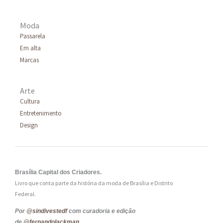
Moda
Passarela
Em alta
Marcas
Arte
Cultura
Entretenimento
Design
Brasília Capital dos Criadores.
Livro que conta parte da história da moda de Brasília e Distrito
Federal.
Por
@sindivestedf
com curadoria e edição
de
@fernandolackman
.