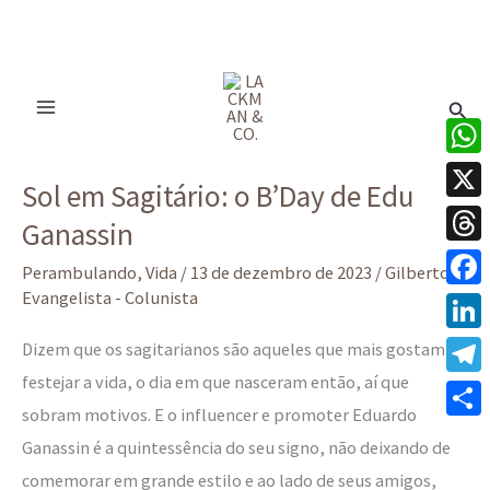
Ir
para
Pesq
o
conteúdo
Sol
What
Sol em Sagitário: o B’Day de Edu
em
X
Ganassin
Sagitário:
Thre
o
Perambulando
,
Vida
/
13 de dezembro de 2023
/
Gilberto
B’Day
Evangelista - Colunista
Face
de
Linke
Dizem que os sagitarianos são aqueles que mais gostam de
Edu
festejar a vida, o dia em que nasceram então, aí que
Tele
Ganassin
sobram motivos. E o influencer e promoter Eduardo
Share
Ganassin é a quintessência do seu signo, não deixando de
comemorar em grande estilo e ao lado de seus amigos,