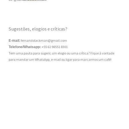
Sugestões, elogios e críticas?
fernandolackman@gmail.com
E-mail:
+55 61 98551 8301
Telefone/Whatsapp:
Tem uma pauta para sugerir, um elogio ou uma crítica? Fique à vontade
para mandar um WhatsApp, e-mail ou ligar para marcarmos um café!