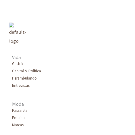
q
u
i
s
a
r
Vida
p
Gastrô
Capital & Política
o
Perambulando
r
Entrevistas
:
Moda
Passarela
Em alta
Marcas