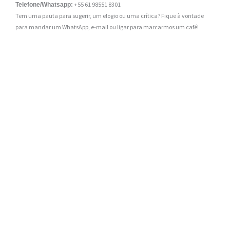
+55 61 98551 8301
Telefone/Whatsapp:
Tem uma pauta para sugerir, um elogio ou uma crítica? Fique à vontade
para mandar um WhatsApp, e-mail ou ligar para marcarmos um café!