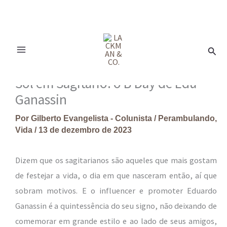
Ir
para
Pesq
o
conteúdo
Sol em Sagitário: o B’Day de Edu
Ganassin
Por
Gilberto Evangelista - Colunista
/
Perambulando
,
Vida
/
13 de dezembro de 2023
Dizem que os sagitarianos são aqueles que mais gostam
de festejar a vida, o dia em que nasceram então, aí que
sobram motivos. E o influencer e promoter Eduardo
Ganassin é a quintessência do seu signo, não deixando de
comemorar em grande estilo e ao lado de seus amigos,