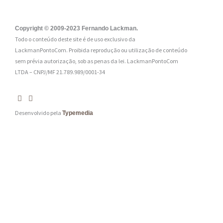
l
:
Copyright © 2009-2023 Fernando Lackman.
Todo o conteúdo deste site é de uso exclusivo da
*
LackmanPontoCom. Proibida reprodução ou utilização de conteúdo
sem prévia autorização, sob as penas da lei.
LackmanPontoCom
LTDA – CNPJ/MF 21.789.989/0001-34
Desenvolvido pela
Typemedia